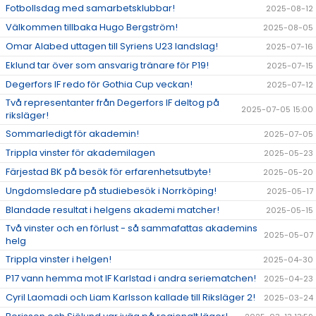
Fotbollsdag med samarbetsklubbar!
2025-08-12
Välkommen tillbaka Hugo Bergström!
2025-08-05
Omar Alabed uttagen till Syriens U23 landslag!
2025-07-16
Eklund tar över som ansvarig tränare för P19!
2025-07-15
Degerfors IF redo för Gothia Cup veckan!
2025-07-12
Två representanter från Degerfors IF deltog på
2025-07-05 15:00
riksläger!
Sommarledigt för akademin!
2025-07-05
Trippla vinster för akademilagen
2025-05-23
Färjestad BK på besök för erfarenhetsutbyte!
2025-05-20
Ungdomsledare på studiebesök i Norrköping!
2025-05-17
Blandade resultat i helgens akademi matcher!
2025-05-15
Två vinster och en förlust - så sammafattas akademins
2025-05-07
helg
Trippla vinster i helgen!
2025-04-30
P17 vann hemma mot IF Karlstad i andra seriematchen!
2025-04-23
Cyril Laomadi och Liam Karlsson kallade till Riksläger 2!
2025-03-24