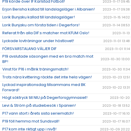
P19 körde över IF Karlstad Fotboll!
2023-11-17 09:45
Erjon Berisha kallad till landslagsläger i Albanien!
2023-11-17 09:38
Lorik Bunjaku kallad till landslagsläger!
2023-11-15 14:02
Lorik Bunjaku om första tiden i Degerfors!
2023-11-14 08:53
Referat från alla DIF:s matcher mot KFUM Oslo!
2023-11-13
Lyckade lovträningar under höstlovet!
2023-11-01 13:48
FÖRSVARSTALANG VÄLJER DIF
2023-11-01 11:14
P19 avslutade säsongen med en bra match mot
2023-10-30 13:00
BP!
Vinst för P16 i målrik träningsmatch!
2023-10-30 11:34
Trots nära kvittering räckte det inte hela vägen!
2023-10-23 12:51
Lyckad inspirationsdag tillsammans med BK
2023-10-22 13:31
Forward!
Högt söktryck till NIU på Degerforsgymnasiet!
2023-10-20
Levi & Ström på studiebesök i Spanien!
2023-10-18 13:52
P17 vann stort i årets sista seriematch!
2023-10-17 16:10
P19 föll hemma mot Sundsvall!
2023-10-17 16:07
P17 kom inte riktigt upp i nivå!
2023-10-09 20:22