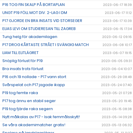
P16 TOG FIN SKALP PÅ BORTAPLAN
2023-06-17 18:39
UNGT P19 FÖLL MOT DIV. 2-LAG I DM
2023-06-17 11:12
P17 GJORDE EN BRA INSATS VID STORSEGER
2023-06-17 10:39
ELIAS LEVI OM STUDIERESAN TILL ZAGREB
2023-06-15 17:34
Tung helg för akademilagen
2023-06-12 09:16
P17 DROG KÅRTASTE STRÅET I SVÄNGIG MATCH
2023-06-08 10:17
LIAM TILL ELITLÄGRET
2023-06-07 19:15
Snöplig förlust för P19
2023-06-05 09:31
Bra insats trots förlust
2023-06-04 10:07
P16 och 19 nollade - P17 vann stort
2023-05-29 08:49
Svårspelat och P17 jagade ikapp
2023-05-24 07:40
P19 tog femte raka
2023-05-21 07:28
P17 tog ännu en stabil seger
2023-05-20 19:45
P19 tog fjärde raka segern
2023-05-15 08:38
Nytt målkalas av P17 - Isak femmålsskytt!
2023-05-14 09:28
Se våra akademimatcher gratis!
2023-05-13 06:32
Spelare på landslagsläger