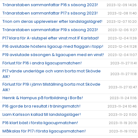
Tränarstaben sammanfattar P16:s säsong 2023!
2023-12-09 14:26
Tränarstaben sammanfattar P17:s säsong 2023!
2023-12-08 11:40
Trion om deras upplevelser efter landslagslägret!
2023-12-07 10:20
Tränarstaben sammanfattar P19:s säsong 2023!
2023-12-06 11:27
P17 klara för A-slutspel efter vinst mot IF Karlstad!
2023-12-04 11:39
P16 avslutade höstens ligacup med flaggan i topp!
2023-12-04 11:28
P19 avslutade säsongen & ligacupen med en vinst!
2023-12-04 11:07
Förlust för P16 i andra ligacupsmatchen!
2023-11-27 11:41
P17 vände underläge och vann borta mot Skövde
2023-11-27 11:18
AIK!
Förlust för P19 i jämn tillställning borta mot Skövde
2023-11-27 10:47
AIK!
Henrik & Hampus på fortbildning i Borås!
2023-11-24 11:16
P16 gjorde bra resultat i träningsmatch!
2023-11-24 10:46
Liam Karlsson kallad till landslagsläger!
2023-11-22 11:00
P16 klart bäst i första ligacupmatchen!
2023-11-19 20:19
Målkalas för P17 i första ligacupsmatchen!
2023-11-19 17:02