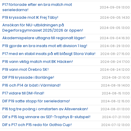
P17 förlorade efter en bra match mot
2024-09-09 13:00
serieledarna!
P19 kryssade mot IK Frej Täby!
2024-09-05 14:30
Ansökan för NIU-utbildningen på
2024-09-05 13:00
Degerforsgymnasiet 2025/2026 är öppen!
Akademispelare uttagna till regionalt läger!
2024-09-04 16:30
P19 gjorde en bra insats mot ett division 1 lag!
2024-08-29 13:00
P17 med en stabil insats på ett blåsigt Stora Valla!
2024-08-27 15:00
P16 vann viktig match mot BK Häcken!
2024-08-24 17:00
P19 vann mot Örebro SK!
2024-08-24 12:00
DIF P19 kryssade i Borlänge!
2024-08-21 10:10
P16 och P14 är bäst i Värmland!
2024-08-19 14:00
P17 vidare till DM-Final!
2024-08-15 11:00
DIF P19 satte stopp för serieledarna!
2024-08-12 15:00
P16 tog tre poäng i omstarten av Allsvenskan!
2024-08-01 13:00
DIF:s P15 lag vinnare av SEF-Trophys B-slutspel!
2024-07-21 11:00
DIF:s P17 och P15 redo för Gothia Cup!
2024-07-12 13:00