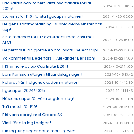
Erik Barrulf och Robert Lantz nya tränare för P16
2024-11-20 08:55
2025!
Storvinst för P16 i första ligacupsmatchen!
2024-11-20 08:00
Helgens sammanfattning: Dubbla derby vinster och
2024-11-18 13:30
cup!
Sista matchen för P17 avslutades med vinst mot
2024-10-23 16:00
AFC!
Degerfors IF P14 gjorde en bra insats i Select Cup!
2024-10-23 13:00
Välkommen till Degerfors IF Alexander Berisson!
2024-10-22 14:00
P13 vinnare av Lux Cup Invite B2011!
2024-10-21 14:00
Liam Karlsson uttagen till Landslagsläger!
2024-10-15 13:42
Referat från helgens akademimatcher!
2024-10-14 12:30
Ligacupen 2024/2025
2024-10-11 14:43
Höstens cuper för våra ungdomslag!
2024-10-09 11:14
Tuff match för P19!
2024-09-25 15:00
P16 vann derbyt mot Örebro SK!
2024-09-23 11:30
Vinst för alla lag i helgen!
2024-09-16 14:00
P16 tog tung seger borta mot Örgryte!
2024-09-15 17:30