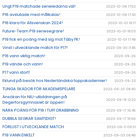
Ungt P19 matchade serieledarna väl!
2023-10-08 17:52
P16 avslutade med målkalas!
2023-10-08 17:43
P16 klara för Allsvenskan 2024!
2023-10-01 19:17
Future-Team P19 seriesegrare!
2023-10-01 18:03
P19 fick en poäng med sig mot Täby FK!
2023-10-01 17:48
Vinst i utvecklande match för P17!
2023-09-30 11:45
P16 vann viktig match!
2023-09-26
P19 vände och vann!
2023-09-26
P17 vann stort!
2023-09-26
Eklund på besök hos Nederländska toppakademier!
2023-09-23
TUNGA SKADOR FÖR AKADEMISPELARE
2023-09-20 08:40
Ansökan för NIU-utbildningen på
2023-09-19 12:32
Degerforsgymnasiet är öppen!
NÄRA POÄNG FÖR P16 I TUFF DRABBNING
2023-09-17 16:45
DUBBLA SEGRAR SAMTIDIGT!
2023-09-17 15:56
FÖRLUST I UTVECKLANDE MATCH
2023-09-11 09:31
P19 VANN ENKELT
2023-09-03 08:46