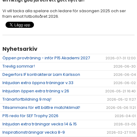
en riktigt god jul och ett gott nytt år!
FOTBOLLSPROFIL HÖGSTADIET
Vi vill tacka alla spelare och ledare för säsongen 2025 och ser
fram emot fotbollsåret 2026.
MÅ BRA COACH
VÄRDEGRUND
SAMVERKANSKLUBBAR
Nyhetsarkiv
Öppen provträning - inför P15 Akademi 2027
2026-07-31 12:00
Trevlig sommar!
2026-06-30
Degerfors IF kontrakterar Liam Karlsson
2026-06-04
Inbjudan extra öppna träningar v.33
2026-06-02
Inbjudan öppen extra träning v.26
2026-05-21 16:40
Tränarfortbildning 9 maj!
2026-05-12 11:27
Tillsammans för ett bättre matchklimat!
2026-05-06 11:21
P15 redo för SEF Trophy 2026
2026-04-01
Inbjudan extra träningar vecka 14 & 15
2026-03-05
Inspirationsträningar vecka 8-9
2026-02-27 11:16