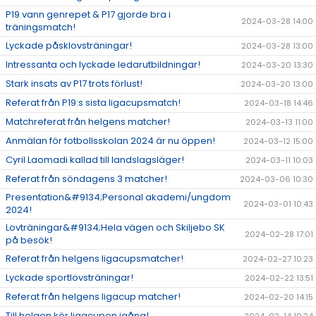
P19 vann genrepet & P17 gjorde bra i
2024-03-28 14:00
träningsmatch!
Lyckade påsklovsträningar!
2024-03-28 13:00
Intressanta och lyckade ledarutbildningar!
2024-03-20 13:30
Stark insats av P17 trots förlust!
2024-03-20 13:00
Referat från P19:s sista ligacupsmatch!
2024-03-18 14:46
Matchreferat från helgens matcher!
2024-03-13 11:00
Anmälan för fotbollsskolan 2024 är nu öppen!
2024-03-12 15:00
Cyril Laomadi kallad till landslagsläger!
2024-03-11 10:03
Referat från söndagens 3 matcher!
2024-03-06 10:30
Presentation&#9134;Personal akademi/ungdom
2024-03-01 10:43
2024!
Lovträningar&#9134;Hela vägen och Skiljebo SK
2024-02-28 17:01
på besök!
Referat från helgens ligacupsmatcher!
2024-02-27 10:23
Lyckade sportlovsträningar!
2024-02-22 13:51
Referat från helgens ligacup matcher!
2024-02-20 14:15
Till helgen kör ligacupen igång!