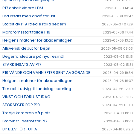
2023-05-12 11:27
P17 enkelt vidare i DM
2023-05-11 14:54
Bra insats men ändå förlust
2023-05-08 09:47
Stabilt av P19 i tredje raka segern
2023-05-07 07:29
Mardrömsstart fällde P16
2023-05-06 17:44
Helgens matcher för akademilagen
2023-05-05 13:32
Allsvensk debut för Depi!
2023-05-05 08:03
Degerforsledare på nya resmål
2023-05-03 13:15
STARK INSATS AV P17
2023-05-02 15:51
P19 VÄNDE OCH VANN EFTER SENT AVGÖRANDE!
2023-04-29 19:34
Helgens matcher för akademilagen
2023-04-28 16:37
Tim och Ludvig till landslagssamling
2023-04-26 12:40
VINST OCH FÖRLUST IDAG
2023-04-23 18:05
STORSEGER FÖR P19
2023-04-22 09:01
Tredje kameran på plats
2023-04-18 19:38
Storvinst i derbyt för P17
2023-04-16 19:28
BP BLEV FÖR TUFFA
2023-04-16 09:20