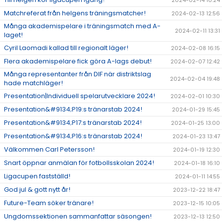
2024-02-14 10:24
Matchreferat från helgens träningsmatcher!
2024-02-13 12:56
Många akademispelare i träningsmatch med A-
2024-02-11 13:31
laget!
Cyril Laomadi kallad till regionalt läger!
2024-02-08 16:15
Flera akademispelare fick göra A-lags debut!
2024-02-07 12:42
Många representanter från DIF när distriktslag
2024-02-04 19:48
hade matchläger!
Presentation|Individuell spelarutvecklare 2024!
2024-02-01 10:30
Presentation&#9134;P19:s tränarstab 2024!
2024-01-29 15:45
Presentation&#9134;P17:s tränarstab 2024!
2024-01-25 13:00
Presentation&#9134;P16:s tränarstab 2024!
2024-01-23 13:47
Välkommen Carl Petersson!
2024-01-19 12:30
Snart öppnar anmälan för fotbollsskolan 2024!
2024-01-18 16:10
Ligacupen fastställd!
2024-01-11 14:55
God jul & gott nytt år!
2023-12-22 18:47
Future-Team söker tränare!
2023-12-15 10:05
Ungdomssektionen sammanfattar säsongen!
2023-12-13 12:50