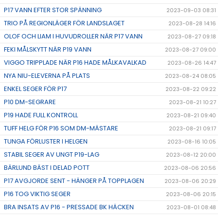
P17 VANN EFTER STOR SPÄNNING
2023-09-03 08:31
TRIO PÅ REGIONLÄGER FÖR LANDSLAGET
2023-08-28 14:16
OLOF OCH LIAM I HUVUDROLLER NÄR P17 VANN
2023-08-27 09:18
FEKI MÅLSKYTT NÄR P19 VANN
2023-08-27 09:00
VIGGO TRIPPLADE NÄR P16 HADE MÅLKAVALKAD
2023-08-26 14:47
NYA NIU-ELEVERNA PÅ PLATS
2023-08-24 08:05
ENKEL SEGER FÖR P17
2023-08-22 09:22
P10 DM-SEGRARE
2023-08-21 10:27
P19 HADE FULL KONTROLL
2023-08-21 09:40
TUFF HELG FÖR P16 SOM DM-MÄSTARE
2023-08-21 09:17
TUNGA FÖRLUSTER I HELGEN
2023-08-16 10:05
STABIL SEGER AV UNGT P19-LAG
2023-08-12 20:00
BÄRLUND BÄST I DELAD POTT
2023-08-06 20:56
P17 AVGJORDE SENT - HÄNGER PÅ TOPPLAGEN
2023-08-06 20:29
P16 TOG VIKTIG SEGER
2023-08-06 20:15
BRA INSATS AV P16 - PRESSADE BK HÄCKEN
2023-08-01 08:48