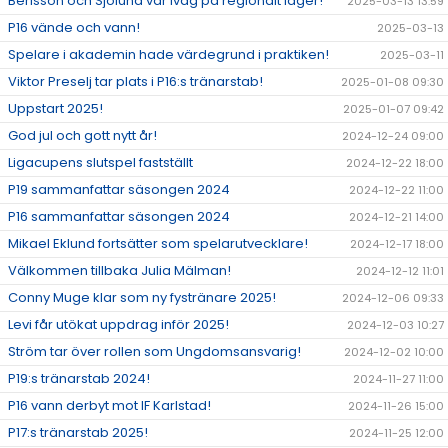
Berisson och Sjölund var iväg på regionalt läger!
2025-03-13 13:59
P16 vände och vann!
2025-03-13
Spelare i akademin hade värdegrund i praktiken!
2025-03-11
Viktor Preselj tar plats i P16:s tränarstab!
2025-01-08 09:30
Uppstart 2025!
2025-01-07 09:42
God jul och gott nytt år!
2024-12-24 09:00
Ligacupens slutspel fastställt
2024-12-22 18:00
P19 sammanfattar säsongen 2024
2024-12-22 11:00
P16 sammanfattar säsongen 2024
2024-12-21 14:00
Mikael Eklund fortsätter som spelarutvecklare!
2024-12-17 18:00
Välkommen tillbaka Julia Mälman!
2024-12-12 11:01
Conny Muge klar som ny fystränare 2025!
2024-12-06 09:33
Levi får utökat uppdrag inför 2025!
2024-12-03 10:27
Ström tar över rollen som Ungdomsansvarig!
2024-12-02 10:00
P19:s tränarstab 2024!
2024-11-27 11:00
P16 vann derbyt mot IF Karlstad!
2024-11-26 15:00
P17:s tränarstab 2025!
2024-11-25 12:00