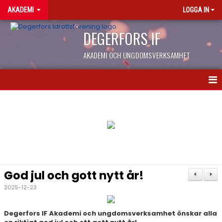
AKADEMI
LOGGA IN
DEGERFORS IF
AKADEMI OCH UNGDOMSVERKSAMHET
NYHETER
KONTAKT
KALENDER
OM AKADEMIN
God jul och gott nytt år!
<
>
EN DAG PÅ AKADEMIN
2025-12-23
NIU/LIU GYMNASIET
Degerfors IF Akademi och ungdomsverksamhet önskar alla