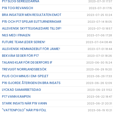
P17 SLOG SERIELEDARNA
2023-07-31 17:37
P19 TOG REVANSCH
2023-07-31 17:15
BRA INSATSER MEN RESULTATEN EMOT
2023-07-25 10:24
P15 OCH P17 SPELAR ELITTURNERINGAR
2023-07-14 18:05
ALLSVENSK SKYTTELIGALEDARE TILL DIF!
2023-07-13 18:57
NILS MED I FINALEN
2023-07-06 17:28
FUTURE TEAM LEDER SERIEN!
2023-07-04 08:49
ALLSVENSK HEMMADEBUT FÖR JAMIE!
2023-07-01 18:44
BEKVÄM SEGER FÖR P17
2023-07-01 18:26
TALANG KLAR FÖR DEGERFORS IF
2023-06-30 15:24
TREVLIGT NORRLANDSBESÖK
2023-06-29 19:20
PLUS OCH MINUS I DM-SPELET
2023-06-29 17:33
P16 GJORDE ÅTERIGEN EN BRA INSATS
2023-06-26 12:09
LYCKAD SAMARBETSDAG
2023-06-23 11:52
P17 VANN KAMPEN
2023-06-22 18:47
STARK INSATS NÄR P19 VANN
2023-06-21 20:31
"VATTENPOLO" NÄR P19 FÖLL
2023-06-19 10:21