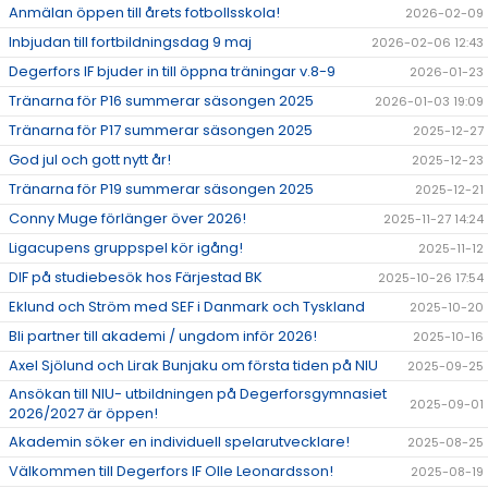
Anmälan öppen till årets fotbollsskola!
2026-02-09
Inbjudan till fortbildningsdag 9 maj
2026-02-06 12:43
Degerfors IF bjuder in till öppna träningar v.8-9
2026-01-23
Tränarna för P16 summerar säsongen 2025
2026-01-03 19:09
Tränarna för P17 summerar säsongen 2025
2025-12-27
God jul och gott nytt år!
2025-12-23
Tränarna för P19 summerar säsongen 2025
2025-12-21
Conny Muge förlänger över 2026!
2025-11-27 14:24
Ligacupens gruppspel kör igång!
2025-11-12
DIF på studiebesök hos Färjestad BK
2025-10-26 17:54
Eklund och Ström med SEF i Danmark och Tyskland
2025-10-20
Bli partner till akademi / ungdom inför 2026!
2025-10-16
Axel Sjölund och Lirak Bunjaku om första tiden på NIU
2025-09-25
Ansökan till NIU- utbildningen på Degerforsgymnasiet
2025-09-01
2026/2027 är öppen!
Akademin söker en individuell spelarutvecklare!
2025-08-25
Välkommen till Degerfors IF Olle Leonardsson!
2025-08-19