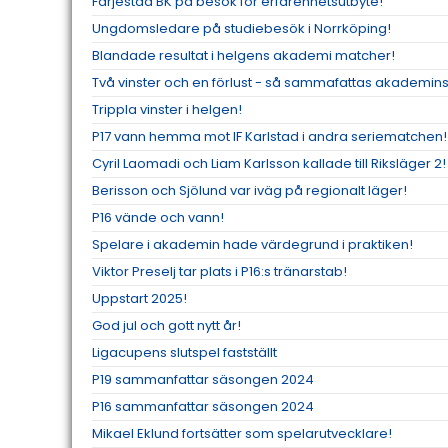
Färjestad BK på besök för erfarenhetsutbyte!
Ungdomsledare på studiebesök i Norrköping!
Blandade resultat i helgens akademi matcher!
Två vinster och en förlust - så sammafattas akademins
Trippla vinster i helgen!
P17 vann hemma mot IF Karlstad i andra seriematchen!
Cyril Laomadi och Liam Karlsson kallade till Riksläger 2!
Berisson och Sjölund var iväg på regionalt läger!
P16 vände och vann!
Spelare i akademin hade värdegrund i praktiken!
Viktor Preselj tar plats i P16:s tränarstab!
Uppstart 2025!
God jul och gott nytt år!
Ligacupens slutspel fastställt
P19 sammanfattar säsongen 2024
P16 sammanfattar säsongen 2024
Mikael Eklund fortsätter som spelarutvecklare!