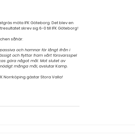
onstgräs möta IFK Göteborg. Det blev en
tresultatet skrev sig 6-0 till IFK Göteborg!
chen såhär:
 passiva och hamnar för långt ifrån i
ässigt och flyttar fram vårt försvarsspel
ckas göra något mål. Mot slutet av
in onödigt många mål
, avslutar Kamp.
FK Norrköping gästar Stora Valla!