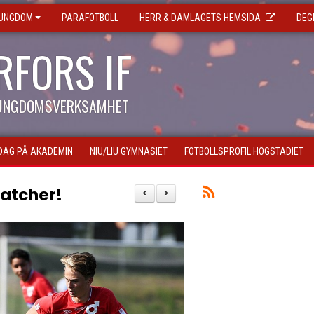
 UNGDOM
PARAFOTBOLL
HERR & DAMLAGETS HEMSIDA
DEG
RFORS IF
 UNGDOMSVERKSAMHET
DAG PÅ AKADEMIN
NIU/LIU GYMNASIET
FOTBOLLSPROFIL HÖGSTADIET
matcher!
<
>