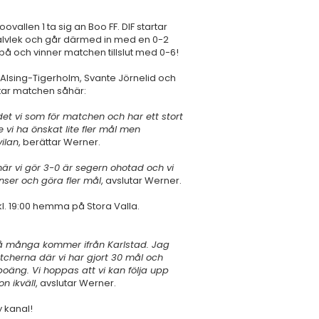
ovallen 1 ta sig an Boo FF. DIF startar
halvlek och går därmed in med en 0-2
a på och vinner matchen tillslut med 0-6!
t Alsing-Tigerholm, Svante Jörnelid och
tar matchen såhär:
 det vi som för matchen och har ett stort
 vi ha önskat lite fler mål men
vilan
, berättar Werner.
 när vi gör 3-0 är segern ohotad och vi
nser och göra fler mål
, avslutar Werner.
kl. 19:00 hemma på Stora Valla.
 då många kommer ifrån Karlstad. Jag
atcherna där vi har gjort 30 mål och
 poäng. Vi hoppas att vi kan följa upp
n ikväll
, avslutar Werner.
 kanal!