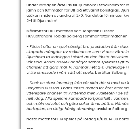
Under lördagen åkte P19 till Djursholm i Stockholm för at
jämn och tuff match för DIF på ett varmt konstgräs. Djur
utökar i mitten av andra till 2-0. När det är 10 minuter kv
2-1 till Djursholm!
Målskytt för DIF i matchen var: Benjamin Buisson.
Huvudtränare Tobias Solberg sammanfattar matchen 
- Förlust efter en spelmässigt bra prestation från sida.
skapade mängder av målchanser som vi dessvärre inte 
Djursholm ta ledningen i slutet av den första halvleken 
vår sida. Andra halvlek är något sämre spelmässigt fr
chanser att göra mål. Vi hamnar i ett 2-0 underläge i 
vi lite stressade i vårt sätt att spela
, berättar Solberg.
- Dock en stark forcering från vår sida där vi med c
Benjamin Buisson, i hans första match för året efter s
ytterligare chanser till kvittering men kvaliteten i de
helt idag. Alla spelare kämpade förtjänstfullt i värmen
och målmedvetet och göra saker ännu bättre. Härnäst v
bortaplan, en riktigt härlig utmaning
, avslutar Solberg.
Nästa match för P19 spelas på lördag 8/6 kl. 14:00 borta 