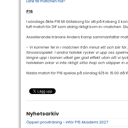
Länk till matchen här!
P16
I söndags åkte P16 till Göteborg för att på Kviberg 2 k
tuff match för DIF som aldrig riktigt kom in i matchen. Slu
Assisterande tränare Anders Kamp sammanfattar mat
- Vi kommer fel in i matchen från minut ett och blir för
försvarsspelet. I andra halvlek rycker vi upp oss spelm
längre upp i banan vilket ger god effekt utan att vi ly
halvleken orkar vi inte riktigt sitta ihop och släpper 
Nästa match för P16 spelas på söndag 9/6 kl. 15:00 då I
Nyhetsarkiv
Öppen provträning - inför P15 Akademi 2027