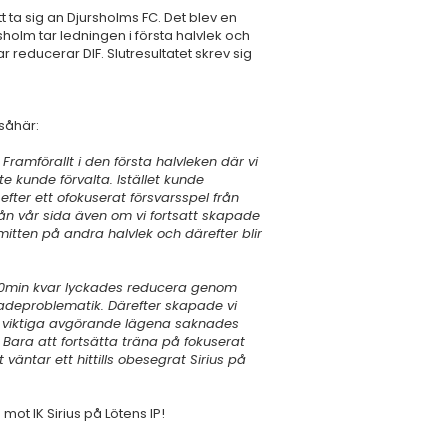
t ta sig an Djursholms FC. Det blev en
sholm tar ledningen i första halvlek och
ar reducerar DIF. Slutresultatet skrev sig
såhär:
 Framförallt i den första halvleken där vi
kunde förvalta. Istället kunde
efter ett ofokuserat försvarsspel från
ån vår sida även om vi fortsatt skapade
mitten på andra halvlek och därefter blir
a 10min kvar lyckades reducera genom
kadeproblematik. Därefter skapade vi
 så viktiga avgörande lägena saknades
. Bara att fortsätta träna på fokuserat
äntar ett hittills obesegrat Sirius på
mot IK Sirius på Lötens IP!