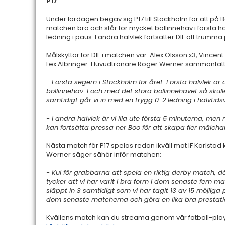
P17
Under lördagen begav sig P17 till Stockholm för att på Bo
matchen bra och står för mycket bollinnehav i första 
ledning i paus. I andra halvlek fortsätter DIF att trumm
Målskyttar för DIF i matchen var: Alex Olsson x3, Vincen
Lex Albringer. Huvudtränare Roger Werner sammanfat
- Första segern i Stockholm för året. Första halvlek är
bollinnehav. I och med det stora bollinnehavet så skulle
samtidigt går vi in med en trygg 0-2 ledning i halvtids
- I andra halvlek är vi illa ute första 5 minuterna, men
kan fortsätta pressa ner Boo för att skapa fler målcha
Nästa match för P17 spelas redan ikväll mot IF Karlstad 
Werner säger såhär inför matchen:
- Kul för grabbarna att spela en riktig derby match,
tycker att vi har varit i bra form i dom senaste fem m
släppt in 3 samtidigt som vi har tagit 13 av 15 möjliga
dom senaste matcherna och göra en lika bra prestatio
Kvällens match kan du streama genom vår fotboll-play