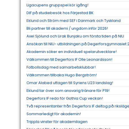
Ligacupens gruppspel kör igång!
DIF på studiebesök hos Färjestad BK
Eklund och Ström med SEF i Danmark och Tyskland
Bli partner till akademi / ungdom inför 2026!
Axel Sjölund och Lirak Bunjaku om första tiden på NIU
Ansökan till NIU- utbildningen på Degerforsgymnasiet
Akademin söker en individuell spelarutvecklare!
Välkommen till Degerfors IF Olle Leonardsson!
Fotbollsdag med samarbetsklubbar!
Välkommen tillbaka Hugo Bergström!
Omar Alabed uttagen till Syriens U23 landslag!
Eklund tar över som ansvarig tränare för P19!
Degerfors IF redo för Gothia Cup veckan!
Två representanter från Degerfors IF deltog på riksläge
Sommarledigt för akademin!
Trippla vinster för akademilagen