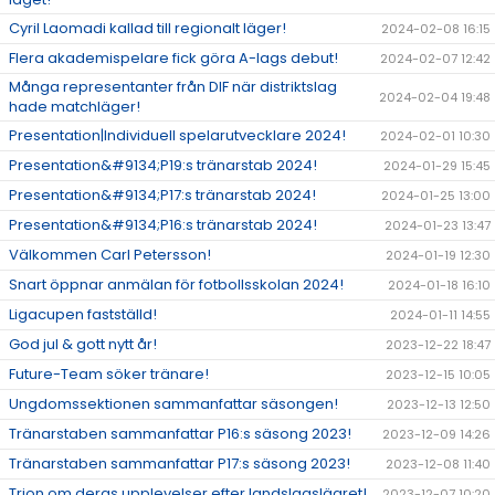
Cyril Laomadi kallad till regionalt läger!
2024-02-08 16:15
Flera akademispelare fick göra A-lags debut!
2024-02-07 12:42
Många representanter från DIF när distriktslag
2024-02-04 19:48
hade matchläger!
Presentation|Individuell spelarutvecklare 2024!
2024-02-01 10:30
Presentation&#9134;P19:s tränarstab 2024!
2024-01-29 15:45
Presentation&#9134;P17:s tränarstab 2024!
2024-01-25 13:00
Presentation&#9134;P16:s tränarstab 2024!
2024-01-23 13:47
Välkommen Carl Petersson!
2024-01-19 12:30
Snart öppnar anmälan för fotbollsskolan 2024!
2024-01-18 16:10
Ligacupen fastställd!
2024-01-11 14:55
God jul & gott nytt år!
2023-12-22 18:47
Future-Team söker tränare!
2023-12-15 10:05
Ungdomssektionen sammanfattar säsongen!
2023-12-13 12:50
Tränarstaben sammanfattar P16:s säsong 2023!
2023-12-09 14:26
Tränarstaben sammanfattar P17:s säsong 2023!
2023-12-08 11:40
Trion om deras upplevelser efter landslagslägret!
2023-12-07 10:20