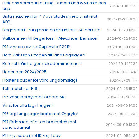
Helgens sammanfattning: Dubbla derby vinster och
2024-11-18 13:30
cup!
Sista matchen för P17 avslutades med vinst mot
2024-10-23 16:00
AFC!
Degerfors IF P14 gjorde en bra insats i Select Cup!
2024-10-23 13:00
Välkommen till Degerfors IF Alexander Berisson!
2024-10-22 14:00
P13 vinnare av Lux Cup Invite B2011!
2024-10-21 14:00
Liam Karlsson uttagen till Landslagsläger!
2024-10-15 13:42
Referat från helgens akademimatcher!
2024-10-14 12:30
Ligacupen 2024/2025
2024-10-11 14:43
Höstens cuper för våra ungdomslag!
2024-10-09 11:14
Tuff match för P19!
2024-09-25 15:00
P16 vann derbyt mot Örebro SK!
2024-09-23 11:30
Vinst för alla lag i helgen!
2024-09-16 14:00
P16 tog tung seger borta mot Örgryte!
2024-09-15 17:30
P17 förlorade efter en bra match mot
2024-09-09 13:00
serieledarna!
P19 kryssade mot IK Frej Täby!
2024-09-05 14:30