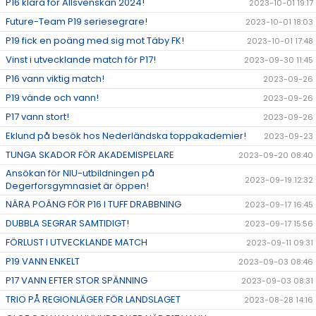
P16 klara för Allsvenskan 2024!
2023-10-01 19:17
Future-Team P19 seriesegrare!
2023-10-01 18:03
P19 fick en poäng med sig mot Täby FK!
2023-10-01 17:48
Vinst i utvecklande match för P17!
2023-09-30 11:45
P16 vann viktig match!
2023-09-26
P19 vände och vann!
2023-09-26
P17 vann stort!
2023-09-26
Eklund på besök hos Nederländska toppakademier!
2023-09-23
TUNGA SKADOR FÖR AKADEMISPELARE
2023-09-20 08:40
Ansökan för NIU-utbildningen på
2023-09-19 12:32
Degerforsgymnasiet är öppen!
NÄRA POÄNG FÖR P16 I TUFF DRABBNING
2023-09-17 16:45
DUBBLA SEGRAR SAMTIDIGT!
2023-09-17 15:56
FÖRLUST I UTVECKLANDE MATCH
2023-09-11 09:31
P19 VANN ENKELT
2023-09-03 08:46
P17 VANN EFTER STOR SPÄNNING
2023-09-03 08:31
TRIO PÅ REGIONLÄGER FÖR LANDSLAGET
2023-08-28 14:16