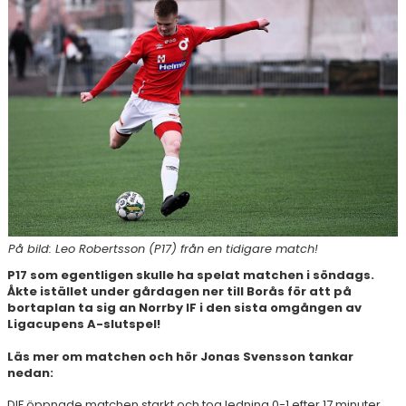
FOTBOLLSPROFIL HÖGSTADIET
MÅ BRA COACH
VÄRDEGRUND
SAMVERKANSKLUBBAR
På bild: Leo Robertsson (P17) från en tidigare match!
P17 som egentligen skulle ha spelat matchen i söndags.
Åkte istället under gårdagen ner till Borås för att på
bortaplan ta sig an Norrby IF i den sista omgången av
Ligacupens A-slutspel!
Läs mer om matchen och hör Jonas Svensson tankar
nedan:
DIF öppnade matchen starkt och tog ledning 0-1 efter 17 minuter