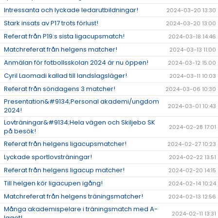
Intressanta och lyckade ledarutbildningar!
2024-03-20 13:30
Stark insats av P17 trots förlust!
2024-03-20 13:00
Referat från P19:s sista ligacupsmatch!
2024-03-18 14:46
Matchreferat från helgens matcher!
2024-03-13 11:00
Anmälan för fotbollsskolan 2024 är nu öppen!
2024-03-12 15:00
Cyril Laomadi kallad till landslagsläger!
2024-03-11 10:03
Referat från söndagens 3 matcher!
2024-03-06 10:30
Presentation&#9134;Personal akademi/ungdom
2024-03-01 10:43
2024!
Lovträningar&#9134;Hela vägen och Skiljebo SK
2024-02-28 17:01
på besök!
Referat från helgens ligacupsmatcher!
2024-02-27 10:23
Lyckade sportlovsträningar!
2024-02-22 13:51
Referat från helgens ligacup matcher!
2024-02-20 14:15
Till helgen kör ligacupen igång!
2024-02-14 10:24
Matchreferat från helgens träningsmatcher!
2024-02-13 12:56
Många akademispelare i träningsmatch med A-
2024-02-11 13:31
laget!