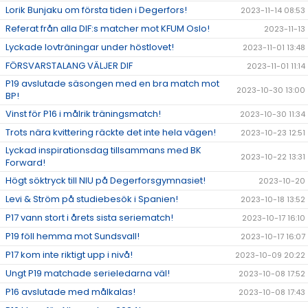
Lorik Bunjaku om första tiden i Degerfors!
2023-11-14 08:53
Referat från alla DIF:s matcher mot KFUM Oslo!
2023-11-13
Lyckade lovträningar under höstlovet!
2023-11-01 13:48
FÖRSVARSTALANG VÄLJER DIF
2023-11-01 11:14
P19 avslutade säsongen med en bra match mot
2023-10-30 13:00
BP!
Vinst för P16 i målrik träningsmatch!
2023-10-30 11:34
Trots nära kvittering räckte det inte hela vägen!
2023-10-23 12:51
Lyckad inspirationsdag tillsammans med BK
2023-10-22 13:31
Forward!
Högt söktryck till NIU på Degerforsgymnasiet!
2023-10-20
Levi & Ström på studiebesök i Spanien!
2023-10-18 13:52
P17 vann stort i årets sista seriematch!
2023-10-17 16:10
P19 föll hemma mot Sundsvall!
2023-10-17 16:07
P17 kom inte riktigt upp i nivå!
2023-10-09 20:22
Ungt P19 matchade serieledarna väl!
2023-10-08 17:52
P16 avslutade med målkalas!
2023-10-08 17:43