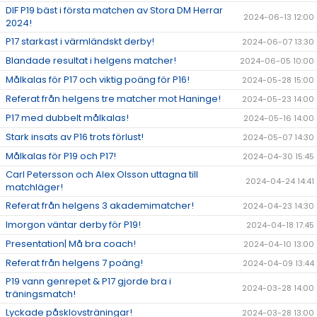
DIF P19 bäst i första matchen av Stora DM Herrar
2024-06-13 12:00
2024!
P17 starkast i värmländskt derby!
2024-06-07 13:30
Blandade resultat i helgens matcher!
2024-06-05 10:00
Målkalas för P17 och viktig poäng för P16!
2024-05-28 15:00
Referat från helgens tre matcher mot Haninge!
2024-05-23 14:00
P17 med dubbelt målkalas!
2024-05-16 14:00
Stark insats av P16 trots förlust!
2024-05-07 14:30
Målkalas för P19 och P17!
2024-04-30 15:45
Carl Petersson och Alex Olsson uttagna till
2024-04-24 14:41
matchläger!
Referat från helgens 3 akademimatcher!
2024-04-23 14:30
Imorgon väntar derby för P19!
2024-04-18 17:45
Presentation| Må bra coach!
2024-04-10 13:00
Referat från helgens 7 poäng!
2024-04-09 13:44
P19 vann genrepet & P17 gjorde bra i
2024-03-28 14:00
träningsmatch!
Lyckade påsklovsträningar!
2024-03-28 13:00