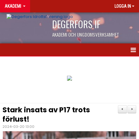
AKADEMI
LOGGA IN
DEGERFORS IF
AKADEMI OCH UNGDOMSVERKSAMHET
NYHETER
KONTAKT
KALENDER
OM AKADEMIN
Stark insats av P17 trots
<
>
EN DAG PÅ AKADEMIN
förlust!
2024-03-20 13:00
NIU/LIU GYMNASIET