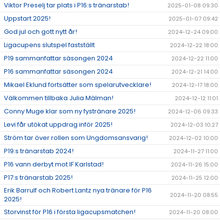
Viktor Preselj tar plats i P16:s tränarstab!
2025-01-08 09:30
Uppstart 2025!
2025-01-07 09:42
God jul och gott nytt år!
2024-12-24 09:00
Ligacupens slutspel fastställt
2024-12-22 18:00
P19 sammanfattar säsongen 2024
2024-12-22 11:00
P16 sammanfattar säsongen 2024
2024-12-21 14:00
Mikael Eklund fortsätter som spelarutvecklare!
2024-12-17 18:00
Välkommen tillbaka Julia Mälman!
2024-12-12 11:01
Conny Muge klar som ny fystränare 2025!
2024-12-06 09:33
Levi får utökat uppdrag inför 2025!
2024-12-03 10:27
Ström tar över rollen som Ungdomsansvarig!
2024-12-02 10:00
P19:s tränarstab 2024!
2024-11-27 11:00
P16 vann derbyt mot IF Karlstad!
2024-11-26 15:00
P17:s tränarstab 2025!
2024-11-25 12:00
Erik Barrulf och Robert Lantz nya tränare för P16
2024-11-20 08:55
2025!
Storvinst för P16 i första ligacupsmatchen!
2024-11-20 08:00