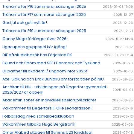
Tränarna för P16 summerar säsongen 2025
2026-01-03 19:09
Tränarna för P17 summerar säsongen 2025
2025-12-27
God jul och gott nytt år!
2025-12-23
Tränarna för P19 summerar säsongen 2025
2025-12-21
Conny Muge förlänger över 2026!
2025-11-27 14:24
Ligacupens gruppspel kör igång!
2025-11-12
DIF på studiebesök hos Färjestad BK
2025-10-26 17:54
Eklund och Ström med SEF i Danmark och Tyskland
2025-10-20
Bli partner till akademi / ungdom inför 2026!
2025-10-16
Axel Sjölund och Lirak Bunjaku om första tiden på NIU
2025-09-25
Ansökan till NIU- utbildningen på Degerforsgymnasiet
2025-09-01
2026/2027 är öppen!
Akademin söker en individuell spelarutvecklare!
2025-08-25
Välkommen till Degerfors IF Olle Leonardsson!
2025-08-19
Fotbollsdag med samarbetsklubbar!
2025-08-12
Välkommen tillbaka Hugo Bergström!
2025-08-05
Omar Alabed uttagen till Syriens U23 landslag!
2025-07-16