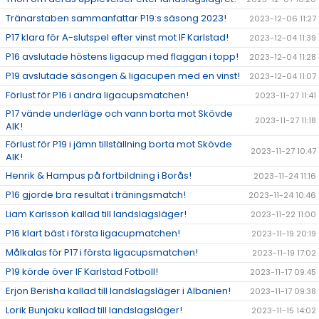
Tränarstaben sammanfattar P19:s säsong 2023!
2023-12-06 11:27
P17 klara för A-slutspel efter vinst mot IF Karlstad!
2023-12-04 11:39
P16 avslutade höstens ligacup med flaggan i topp!
2023-12-04 11:28
P19 avslutade säsongen & ligacupen med en vinst!
2023-12-04 11:07
Förlust för P16 i andra ligacupsmatchen!
2023-11-27 11:41
P17 vände underläge och vann borta mot Skövde
2023-11-27 11:18
AIK!
Förlust för P19 i jämn tillställning borta mot Skövde
2023-11-27 10:47
AIK!
Henrik & Hampus på fortbildning i Borås!
2023-11-24 11:16
P16 gjorde bra resultat i träningsmatch!
2023-11-24 10:46
Liam Karlsson kallad till landslagsläger!
2023-11-22 11:00
P16 klart bäst i första ligacupmatchen!
2023-11-19 20:19
Målkalas för P17 i första ligacupsmatchen!
2023-11-19 17:02
P19 körde över IF Karlstad Fotboll!
2023-11-17 09:45
Erjon Berisha kallad till landslagsläger i Albanien!
2023-11-17 09:38
Lorik Bunjaku kallad till landslagsläger!
2023-11-15 14:02