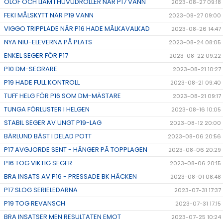
OLOF OCH LIAM I HUVUDROLLER NÄR P17 VANN
2023-08-27 09:18
FEKI MÅLSKYTT NÄR P19 VANN
2023-08-27 09:00
VIGGO TRIPPLADE NÄR P16 HADE MÅLKAVALKAD
2023-08-26 14:47
NYA NIU-ELEVERNA PÅ PLATS
2023-08-24 08:05
ENKEL SEGER FÖR P17
2023-08-22 09:22
P10 DM-SEGRARE
2023-08-21 10:27
P19 HADE FULL KONTROLL
2023-08-21 09:40
TUFF HELG FÖR P16 SOM DM-MÄSTARE
2023-08-21 09:17
TUNGA FÖRLUSTER I HELGEN
2023-08-16 10:05
STABIL SEGER AV UNGT P19-LAG
2023-08-12 20:00
BÄRLUND BÄST I DELAD POTT
2023-08-06 20:56
P17 AVGJORDE SENT - HÄNGER PÅ TOPPLAGEN
2023-08-06 20:29
P16 TOG VIKTIG SEGER
2023-08-06 20:15
BRA INSATS AV P16 - PRESSADE BK HÄCKEN
2023-08-01 08:48
P17 SLOG SERIELEDARNA
2023-07-31 17:37
P19 TOG REVANSCH
2023-07-31 17:15
BRA INSATSER MEN RESULTATEN EMOT
2023-07-25 10:24