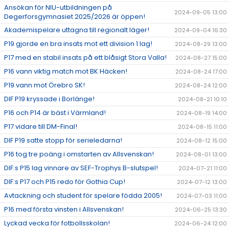
Ansökan för NIU-utbildningen på
2024-09-05 13:00
Degerforsgymnasiet 2025/2026 är öppen!
Akademispelare uttagna till regionalt läger!
2024-09-04 16:30
P19 gjorde en bra insats mot ett division 1 lag!
2024-08-29 13:00
P17 med en stabil insats på ett blåsigt Stora Valla!
2024-08-27 15:00
P16 vann viktig match mot BK Häcken!
2024-08-24 17:00
P19 vann mot Örebro SK!
2024-08-24 12:00
DIF P19 kryssade i Borlänge!
2024-08-21 10:10
P16 och P14 är bäst i Värmland!
2024-08-19 14:00
P17 vidare till DM-Final!
2024-08-15 11:00
DIF P19 satte stopp för serieledarna!
2024-08-12 15:00
P16 tog tre poäng i omstarten av Allsvenskan!
2024-08-01 13:00
DIF:s P15 lag vinnare av SEF-Trophys B-slutspel!
2024-07-21 11:00
DIF:s P17 och P15 redo för Gothia Cup!
2024-07-12 13:00
Avtackning och student för spelare födda 2005!
2024-07-03 11:00
P16 med första vinsten i Allsvenskan!
2024-06-25 13:30
Lyckad vecka för fotbollsskolan!
2024-06-24 12:00