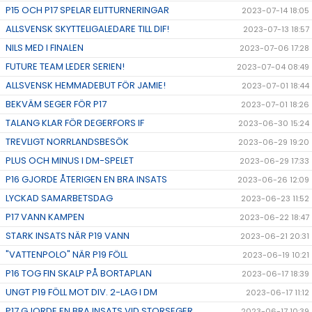
P15 OCH P17 SPELAR ELITTURNERINGAR
2023-07-14 18:05
ALLSVENSK SKYTTELIGALEDARE TILL DIF!
2023-07-13 18:57
NILS MED I FINALEN
2023-07-06 17:28
FUTURE TEAM LEDER SERIEN!
2023-07-04 08:49
ALLSVENSK HEMMADEBUT FÖR JAMIE!
2023-07-01 18:44
BEKVÄM SEGER FÖR P17
2023-07-01 18:26
TALANG KLAR FÖR DEGERFORS IF
2023-06-30 15:24
TREVLIGT NORRLANDSBESÖK
2023-06-29 19:20
PLUS OCH MINUS I DM-SPELET
2023-06-29 17:33
P16 GJORDE ÅTERIGEN EN BRA INSATS
2023-06-26 12:09
LYCKAD SAMARBETSDAG
2023-06-23 11:52
P17 VANN KAMPEN
2023-06-22 18:47
STARK INSATS NÄR P19 VANN
2023-06-21 20:31
"VATTENPOLO" NÄR P19 FÖLL
2023-06-19 10:21
P16 TOG FIN SKALP PÅ BORTAPLAN
2023-06-17 18:39
UNGT P19 FÖLL MOT DIV. 2-LAG I DM
2023-06-17 11:12
P17 GJORDE EN BRA INSATS VID STORSEGER
2023-06-17 10:39