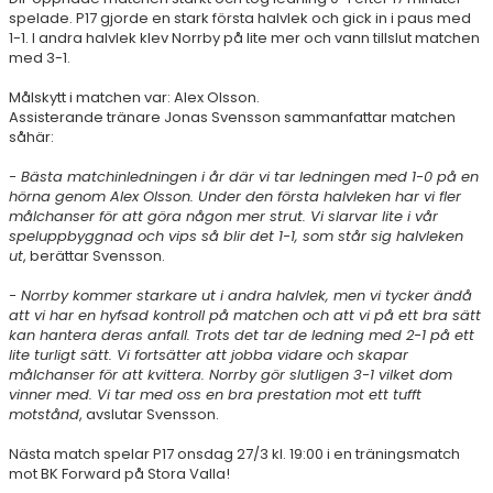
spelade. P17 gjorde en stark första halvlek och gick in i paus med
1-1. I andra halvlek klev Norrby på lite mer och vann tillslut matchen
med 3-1.
Målskytt i matchen var: Alex Olsson.
Assisterande tränare Jonas Svensson sammanfattar matchen
såhär:
- Bästa matchinledningen i år där vi tar ledningen med 1-0 på en
hörna genom Alex Olsson. Under den första halvleken har vi fler
målchanser för att göra någon mer strut. Vi slarvar lite i vår
speluppbyggnad och vips så blir det 1-1, som står sig halvleken
ut
, berättar Svensson.
- Norrby kommer starkare ut i andra halvlek, men vi tycker ändå
att vi har en hyfsad kontroll på matchen och att vi på ett bra sätt
kan hantera deras anfall. Trots det tar de ledning med 2-1 på ett
lite turligt sätt. Vi fortsätter att jobba vidare och skapar
målchanser för att kvittera. Norrby gör slutligen 3-1 vilket dom
vinner med. Vi tar med oss en bra prestation mot ett tufft
motstånd
, avslutar Svensson.
Nästa match spelar P17 onsdag 27/3 kl. 19:00 i en träningsmatch
mot BK Forward på Stora Valla!