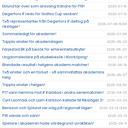
Eklund tar över som ansvarig tränare för P19!
2025-07-15
Degerfors IF redo för Gothia Cup veckan!
2025-07-12
Två representanter från Degerfors IF deltog på
2025-07-05 15:00
riksläger!
Sommarledigt för akademin!
2025-07-05
Trippla vinster för akademilagen
2025-05-23
Färjestad BK på besök för erfarenhetsutbyte!
2025-05-20
Ungdomsledare på studiebesök i Norrköping!
2025-05-17
Blandade resultat i helgens akademi matcher!
2025-05-15
Två vinster och en förlust - så sammafattas akademins
2025-05-07
helg
Trippla vinster i helgen!
2025-04-30
P17 vann hemma mot IF Karlstad i andra seriematchen!
2025-04-23
Cyril Laomadi och Liam Karlsson kallade till Riksläger 2!
2025-03-24
Berisson och Sjölund var iväg på regionalt läger!
2025-03-13 13:59
P16 vände och vann!
2025-03-13
Spelare i akademin hade värdegrund i praktiken!
2025-03-11