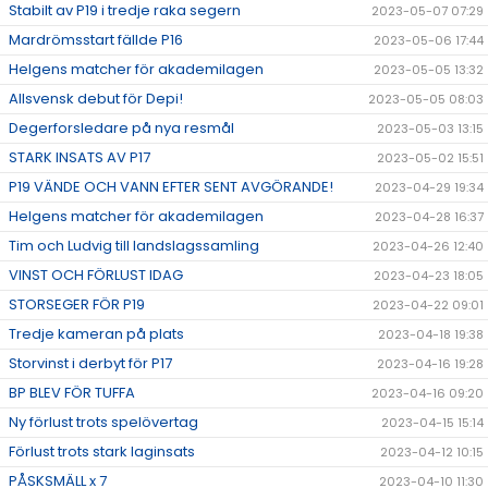
Stabilt av P19 i tredje raka segern
2023-05-07 07:29
Mardrömsstart fällde P16
2023-05-06 17:44
Helgens matcher för akademilagen
2023-05-05 13:32
Allsvensk debut för Depi!
2023-05-05 08:03
Degerforsledare på nya resmål
2023-05-03 13:15
STARK INSATS AV P17
2023-05-02 15:51
P19 VÄNDE OCH VANN EFTER SENT AVGÖRANDE!
2023-04-29 19:34
Helgens matcher för akademilagen
2023-04-28 16:37
Tim och Ludvig till landslagssamling
2023-04-26 12:40
VINST OCH FÖRLUST IDAG
2023-04-23 18:05
STORSEGER FÖR P19
2023-04-22 09:01
Tredje kameran på plats
2023-04-18 19:38
Storvinst i derbyt för P17
2023-04-16 19:28
BP BLEV FÖR TUFFA
2023-04-16 09:20
Ny förlust trots spelövertag
2023-04-15 15:14
Förlust trots stark laginsats
2023-04-12 10:15
PÅSKSMÄLL x 7
2023-04-10 11:30