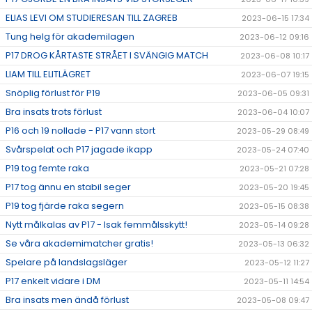
ELIAS LEVI OM STUDIERESAN TILL ZAGREB
2023-06-15 17:34
Tung helg för akademilagen
2023-06-12 09:16
P17 DROG KÅRTASTE STRÅET I SVÄNGIG MATCH
2023-06-08 10:17
LIAM TILL ELITLÄGRET
2023-06-07 19:15
Snöplig förlust för P19
2023-06-05 09:31
Bra insats trots förlust
2023-06-04 10:07
P16 och 19 nollade - P17 vann stort
2023-05-29 08:49
Svårspelat och P17 jagade ikapp
2023-05-24 07:40
P19 tog femte raka
2023-05-21 07:28
P17 tog ännu en stabil seger
2023-05-20 19:45
P19 tog fjärde raka segern
2023-05-15 08:38
Nytt målkalas av P17 - Isak femmålsskytt!
2023-05-14 09:28
Se våra akademimatcher gratis!
2023-05-13 06:32
Spelare på landslagsläger
2023-05-12 11:27
P17 enkelt vidare i DM
2023-05-11 14:54
Bra insats men ändå förlust
2023-05-08 09:47