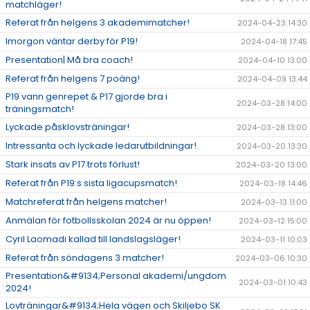
matchläger!
Referat från helgens 3 akademimatcher!
2024-04-23 14:30
Imorgon väntar derby för P19!
2024-04-18 17:45
Presentation| Må bra coach!
2024-04-10 13:00
Referat från helgens 7 poäng!
2024-04-09 13:44
P19 vann genrepet & P17 gjorde bra i
2024-03-28 14:00
träningsmatch!
Lyckade påsklovsträningar!
2024-03-28 13:00
Intressanta och lyckade ledarutbildningar!
2024-03-20 13:30
Stark insats av P17 trots förlust!
2024-03-20 13:00
Referat från P19:s sista ligacupsmatch!
2024-03-18 14:46
Matchreferat från helgens matcher!
2024-03-13 11:00
Anmälan för fotbollsskolan 2024 är nu öppen!
2024-03-12 15:00
Cyril Laomadi kallad till landslagsläger!
2024-03-11 10:03
Referat från söndagens 3 matcher!
2024-03-06 10:30
Presentation&#9134;Personal akademi/ungdom
2024-03-01 10:43
2024!
Lovträningar&#9134;Hela vägen och Skiljebo SK