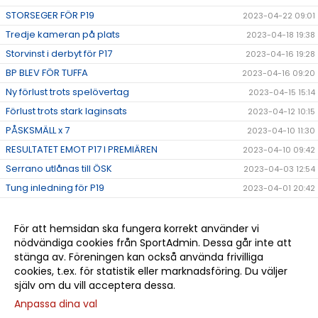
STORSEGER FÖR P19
2023-04-22 09:01
Tredje kameran på plats
2023-04-18 19:38
Storvinst i derbyt för P17
2023-04-16 19:28
BP BLEV FÖR TUFFA
2023-04-16 09:20
Ny förlust trots spelövertag
2023-04-15 15:14
Förlust trots stark laginsats
2023-04-12 10:15
PÅSKSMÄLL x 7
2023-04-10 11:30
RESULTATET EMOT P17 I PREMIÄREN
2023-04-10 09:42
Serrano utlånas till ÖSK
2023-04-03 12:54
Tung inledning för P19
2023-04-01 20:42
Smakstart för P16 i allsvenskan
2023-04-01 20:08
Bra genrep av P17
2023-04-01 12:26
För att hemsidan ska fungera korrekt använder vi
nödvändiga cookies från SportAdmin. Dessa går inte att
Dags för seriepremiär!
2023-03-31 17:44
stänga av. Föreningen kan också använda frivilliga
Förbundskaptenen som bytte underlag
2023-03-31 15:08
cookies, t.ex. för statistik eller marknadsföring. Du väljer
själv om du vill acceptera dessa.
Anpassa dina val
Cookie-
Gå till