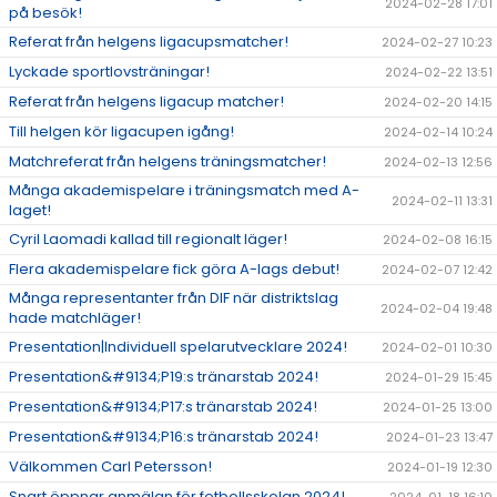
2024-02-28 17:01
på besök!
Referat från helgens ligacupsmatcher!
2024-02-27 10:23
Lyckade sportlovsträningar!
2024-02-22 13:51
Referat från helgens ligacup matcher!
2024-02-20 14:15
Till helgen kör ligacupen igång!
2024-02-14 10:24
Matchreferat från helgens träningsmatcher!
2024-02-13 12:56
Många akademispelare i träningsmatch med A-
2024-02-11 13:31
laget!
Cyril Laomadi kallad till regionalt läger!
2024-02-08 16:15
Flera akademispelare fick göra A-lags debut!
2024-02-07 12:42
Många representanter från DIF när distriktslag
2024-02-04 19:48
hade matchläger!
Presentation|Individuell spelarutvecklare 2024!
2024-02-01 10:30
Presentation&#9134;P19:s tränarstab 2024!
2024-01-29 15:45
Presentation&#9134;P17:s tränarstab 2024!
2024-01-25 13:00
Presentation&#9134;P16:s tränarstab 2024!
2024-01-23 13:47
Välkommen Carl Petersson!
2024-01-19 12:30
Snart öppnar anmälan för fotbollsskolan 2024!