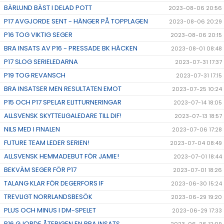
BÄRLUND BÄST I DELAD POTT
2023-08-06 20:56
P17 AVGJORDE SENT - HÄNGER PÅ TOPPLAGEN
2023-08-06 20:29
P16 TOG VIKTIG SEGER
2023-08-06 20:15
BRA INSATS AV P16 - PRESSADE BK HÄCKEN
2023-08-01 08:48
P17 SLOG SERIELEDARNA
2023-07-31 17:37
P19 TOG REVANSCH
2023-07-31 17:15
BRA INSATSER MEN RESULTATEN EMOT
2023-07-25 10:24
P15 OCH P17 SPELAR ELITTURNERINGAR
2023-07-14 18:05
ALLSVENSK SKYTTELIGALEDARE TILL DIF!
2023-07-13 18:57
NILS MED I FINALEN
2023-07-06 17:28
FUTURE TEAM LEDER SERIEN!
2023-07-04 08:49
ALLSVENSK HEMMADEBUT FÖR JAMIE!
2023-07-01 18:44
BEKVÄM SEGER FÖR P17
2023-07-01 18:26
TALANG KLAR FÖR DEGERFORS IF
2023-06-30 15:24
TREVLIGT NORRLANDSBESÖK
2023-06-29 19:20
PLUS OCH MINUS I DM-SPELET
2023-06-29 17:33
P16 GJORDE ÅTERIGEN EN BRA INSATS