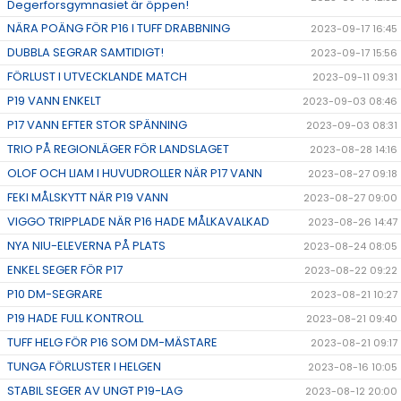
Degerforsgymnasiet är öppen!
NÄRA POÄNG FÖR P16 I TUFF DRABBNING
2023-09-17 16:45
DUBBLA SEGRAR SAMTIDIGT!
2023-09-17 15:56
FÖRLUST I UTVECKLANDE MATCH
2023-09-11 09:31
P19 VANN ENKELT
2023-09-03 08:46
P17 VANN EFTER STOR SPÄNNING
2023-09-03 08:31
TRIO PÅ REGIONLÄGER FÖR LANDSLAGET
2023-08-28 14:16
OLOF OCH LIAM I HUVUDROLLER NÄR P17 VANN
2023-08-27 09:18
FEKI MÅLSKYTT NÄR P19 VANN
2023-08-27 09:00
VIGGO TRIPPLADE NÄR P16 HADE MÅLKAVALKAD
2023-08-26 14:47
NYA NIU-ELEVERNA PÅ PLATS
2023-08-24 08:05
ENKEL SEGER FÖR P17
2023-08-22 09:22
P10 DM-SEGRARE
2023-08-21 10:27
P19 HADE FULL KONTROLL
2023-08-21 09:40
TUFF HELG FÖR P16 SOM DM-MÄSTARE
2023-08-21 09:17
TUNGA FÖRLUSTER I HELGEN
2023-08-16 10:05
STABIL SEGER AV UNGT P19-LAG
2023-08-12 20:00