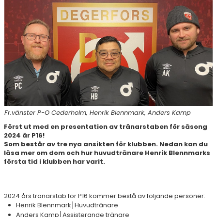
FOTBOLLSPROFIL HÖGSTADIET
MÅ BRA COACH
VÄRDEGRUND
SAMVERKANSKLUBBAR
Fr.vänster P-O Cederholm, Henrik Blennmark, Anders Kamp
Först ut med en presentation av tränarstaben för säsong
2024 är P16!
Som består av tre nya ansikten för klubben.
Nedan kan du
läsa mer om dom och hur huvudtränare Henrik Blennmarks
första tid i klubben har varit.
2024 års tränarstab för P16 kommer bestå av följande personer:
Henrik Blennmark⎮Huvudtränare
Anders Kamp⎮Assisterande tränare