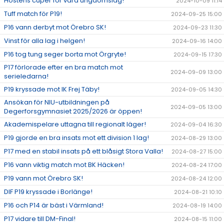
Höstens cuper för våra ungdomslag!
2024-10-09 11:14
Tuff match för P19!
2024-09-25 15:00
P16 vann derbyt mot Örebro SK!
2024-09-23 11:30
Vinst för alla lag i helgen!
2024-09-16 14:00
P16 tog tung seger borta mot Örgryte!
2024-09-15 17:30
P17 förlorade efter en bra match mot
2024-09-09 13:00
serieledarna!
P19 kryssade mot IK Frej Täby!
2024-09-05 14:30
Ansökan för NIU-utbildningen på
2024-09-05 13:00
Degerforsgymnasiet 2025/2026 är öppen!
Akademispelare uttagna till regionalt läger!
2024-09-04 16:30
P19 gjorde en bra insats mot ett division 1 lag!
2024-08-29 13:00
P17 med en stabil insats på ett blåsigt Stora Valla!
2024-08-27 15:00
P16 vann viktig match mot BK Häcken!
2024-08-24 17:00
P19 vann mot Örebro SK!
2024-08-24 12:00
DIF P19 kryssade i Borlänge!
2024-08-21 10:10
P16 och P14 är bäst i Värmland!
2024-08-19 14:00
P17 vidare till DM-Final!
2024-08-15 11:00