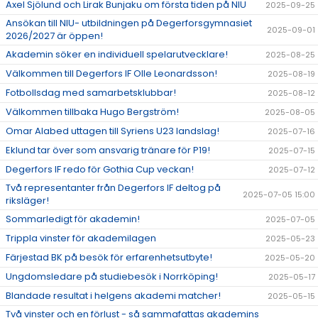
Axel Sjölund och Lirak Bunjaku om första tiden på NIU
2025-09-25
Ansökan till NIU- utbildningen på Degerforsgymnasiet
2025-09-01
2026/2027 är öppen!
Akademin söker en individuell spelarutvecklare!
2025-08-25
Välkommen till Degerfors IF Olle Leonardsson!
2025-08-19
Fotbollsdag med samarbetsklubbar!
2025-08-12
Välkommen tillbaka Hugo Bergström!
2025-08-05
Omar Alabed uttagen till Syriens U23 landslag!
2025-07-16
Eklund tar över som ansvarig tränare för P19!
2025-07-15
Degerfors IF redo för Gothia Cup veckan!
2025-07-12
Två representanter från Degerfors IF deltog på
2025-07-05 15:00
riksläger!
Sommarledigt för akademin!
2025-07-05
Trippla vinster för akademilagen
2025-05-23
Färjestad BK på besök för erfarenhetsutbyte!
2025-05-20
Ungdomsledare på studiebesök i Norrköping!
2025-05-17
Blandade resultat i helgens akademi matcher!
2025-05-15
Två vinster och en förlust - så sammafattas akademins