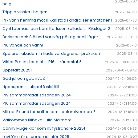
2025-05-07
helg
Trippla vinster i helgen!
2025-04-30
P17 vann hemma mot IF Karlstad i andra seriematchen!
2025-04-23
Cyril Laomadi och Liam Karlsson kallade till Riksläger 2!
2025-03-24
Berisson och Sjölund var iväg på regionalt läger!
2025-03-13 13:59
P16 vände och vann!
2025-03-13
Spelare i akademin hade värdegrund i praktiken!
2025-03-11
Viktor Preselj tar plats i P16:s tränarstab!
2025-01-08 09:30
Uppstart 2025!
2025-01-07 09:42
God jul och gott nytt år!
2024-12-24 09:00
Ligacupens slutspel fastställt
2024-12-22 18:00
P19 sammanfattar säsongen 2024
2024-12-22 11:00
P16 sammanfattar säsongen 2024
2024-12-21 14:00
Mikael Eklund fortsätter som spelarutvecklare!
2024-12-17 18:00
Välkommen tillbaka Julia Mälman!
2024-12-12 11:01
Conny Muge klar som ny fystränare 2025!
2024-12-06 09:33
Levi får utökat uppdrag inför 2025!
2024-12-03 10:27