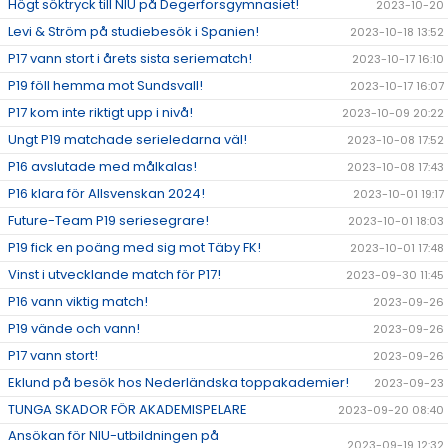
Högt söktryck till NIU på Degerforsgymnasiet!
2023-10-20
Levi & Ström på studiebesök i Spanien!
2023-10-18 13:52
P17 vann stort i årets sista seriematch!
2023-10-17 16:10
P19 föll hemma mot Sundsvall!
2023-10-17 16:07
P17 kom inte riktigt upp i nivå!
2023-10-09 20:22
Ungt P19 matchade serieledarna väl!
2023-10-08 17:52
P16 avslutade med målkalas!
2023-10-08 17:43
P16 klara för Allsvenskan 2024!
2023-10-01 19:17
Future-Team P19 seriesegrare!
2023-10-01 18:03
P19 fick en poäng med sig mot Täby FK!
2023-10-01 17:48
Vinst i utvecklande match för P17!
2023-09-30 11:45
P16 vann viktig match!
2023-09-26
P19 vände och vann!
2023-09-26
P17 vann stort!
2023-09-26
Eklund på besök hos Nederländska toppakademier!
2023-09-23
TUNGA SKADOR FÖR AKADEMISPELARE
2023-09-20 08:40
Ansökan för NIU-utbildningen på
2023-09-19 12:32