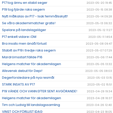
P17 tog ännu en stabil seger
2023-05-20 19:45
P19 tog fjärde raka segern
2023-05-15 08:38
Nytt målkalas av P17 - Isak femmålsskytt!
2023-05-14 09:28
Se våra akademimatcher gratis!
2023-05-13 06:32
Spelare på landslagsläger
2023-05-12 11:27
P17 enkelt vidare i DM
2023-05-11 14:54
Bra insats men ändå förlust
2023-05-08 09:47
Stabilt av P19 i tredje raka segern
2023-05-07 07:29
Mardrömsstart fällde P16
2023-05-06 17:44
Helgens matcher för akademilagen
2023-05-05 13:32
Allsvensk debut för Depi!
2023-05-05 08:03
Degerforsledare på nya resmål
2023-05-03 13:15
STARK INSATS AV P17
2023-05-02 15:51
P19 VÄNDE OCH VANN EFTER SENT AVGÖRANDE!
2023-04-29 19:34
Helgens matcher för akademilagen
2023-04-28 16:37
Tim och Ludvig till landslagssamling
2023-04-26 12:40
VINST OCH FÖRLUST IDAG
2023-04-23 18:05