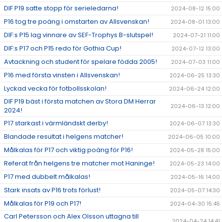
DIF P19 satte stopp för serieledarna!
2024-08-12 15:00
P16 tog tre poäng i omstarten av Allsvenskan!
2024-08-01 13:00
DIF:s P15 lag vinnare av SEF-Trophys B-slutspel!
2024-07-21 11:00
DIF:s P17 och P15 redo för Gothia Cup!
2024-07-12 13:00
Avtackning och student för spelare födda 2005!
2024-07-03 11:00
P16 med första vinsten i Allsvenskan!
2024-06-25 13:30
Lyckad vecka för fotbollsskolan!
2024-06-24 12:00
DIF P19 bäst i första matchen av Stora DM Herrar
2024-06-13 12:00
2024!
P17 starkast i värmländskt derby!
2024-06-07 13:30
Blandade resultat i helgens matcher!
2024-06-05 10:00
Målkalas för P17 och viktig poäng för P16!
2024-05-28 15:00
Referat från helgens tre matcher mot Haninge!
2024-05-23 14:00
P17 med dubbelt målkalas!
2024-05-16 14:00
Stark insats av P16 trots förlust!
2024-05-07 14:30
Målkalas för P19 och P17!
2024-04-30 15:45
Carl Petersson och Alex Olsson uttagna till
2024-04-24 14:41