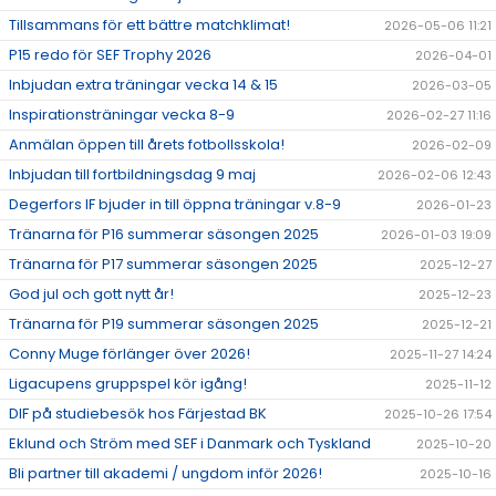
Tillsammans för ett bättre matchklimat!
2026-05-06 11:21
P15 redo för SEF Trophy 2026
2026-04-01
Inbjudan extra träningar vecka 14 & 15
2026-03-05
Inspirationsträningar vecka 8-9
2026-02-27 11:16
Anmälan öppen till årets fotbollsskola!
2026-02-09
Inbjudan till fortbildningsdag 9 maj
2026-02-06 12:43
Degerfors IF bjuder in till öppna träningar v.8-9
2026-01-23
Tränarna för P16 summerar säsongen 2025
2026-01-03 19:09
Tränarna för P17 summerar säsongen 2025
2025-12-27
God jul och gott nytt år!
2025-12-23
Tränarna för P19 summerar säsongen 2025
2025-12-21
Conny Muge förlänger över 2026!
2025-11-27 14:24
Ligacupens gruppspel kör igång!
2025-11-12
DIF på studiebesök hos Färjestad BK
2025-10-26 17:54
Eklund och Ström med SEF i Danmark och Tyskland
2025-10-20
Bli partner till akademi / ungdom inför 2026!
2025-10-16