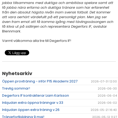
jobba tillsammans med duktiga och ambitiösa spelare samt att
få jobba nära erfarna och duktiga tränare som har erfarenhet
från den absolut högsta nivån inom svensk fotboll. Det kommer
att vara oerhört värdefullt på ett personligt plan. Men jag ser
även fram emot att få komma igång med tävlingssäsongen och
få kliva ut på sidlinjen och representera Degerfors IF,
avslutar
Blennmark.
Varmt välkomma alla tre till Degerfors IF!
Nyhetsarkiv
Öppen provträning - inför P15 Akademi 2027
2026-07-31 12:00
Trevlig sommar!
2026-06-30
Degerfors IF kontrakterar Liam Karlsson
2026-06-04
Inbjudan extra öppna träningar v.33
2026-06-02
Inbjudan öppen extra träning v.26
2026-05-21 16:40
Tränarfortbildning 9 maj!
2026-05-12 11:27