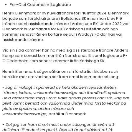
Per-Olof Cederholm⎮Lagledare
Henrik Blennmark är ny huvudtränare för P16 inför 2024. Blennmark
började som föräldratränare i Bollstanäs SK innan han blev P19
tränare samt assisterande tränare i Vallentuna BK. Under 2022 var
Blennmark huvudtränare för RIK Karlskoga i elitettan och han
kommer senast från en kortare sejour i Woddys FC där han var
assisterande tränare.
Vid sin sida kommer han ha med sig assisterande tränare Anders
Kamp som senast kommer ifrån Norrstrands IK samt lagledare P-
O Cederholm som senast kommer ifrån Karlskoga SK.
Henrik Blennmark säger såhär om sin första tid i klubben och
berättar mer om vad han ser fram emot kommande säsong:
-
Jag är väldigt imponerad av hela akademiverksamheten,
tränare, ledare, verksamhetsansvariga och framförallt spelarna.
Hela atmosfären kring Stora Valla andas professionalism. Jag har
blivit varmt bemött och
välkomnad under mina första veckor på
plats av spelarna, andra tränare och
verksamhetsansvariga,
berättar Blennmark.
- Det jag ser fram emot mest under säsongen är svårt att
definiera till endast en punkt. Dels så är det såklart att få