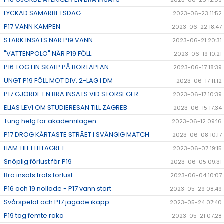
2023-06-26 12:09
LYCKAD SAMARBETSDAG
2023-06-23 11:52
P17 VANN KAMPEN
2023-06-22 18:47
STARK INSATS NÄR P19 VANN
2023-06-21 20:31
"VATTENPOLO" NÄR P19 FÖLL
2023-06-19 10:21
P16 TOG FIN SKALP PÅ BORTAPLAN
2023-06-17 18:39
UNGT P19 FÖLL MOT DIV. 2-LAG I DM
2023-06-17 11:12
P17 GJORDE EN BRA INSATS VID STORSEGER
2023-06-17 10:39
ELIAS LEVI OM STUDIERESAN TILL ZAGREB
2023-06-15 17:34
Tung helg för akademilagen
2023-06-12 09:16
P17 DROG KÅRTASTE STRÅET I SVÄNGIG MATCH
2023-06-08 10:17
LIAM TILL ELITLÄGRET
2023-06-07 19:15
Snöplig förlust för P19
2023-06-05 09:31
Bra insats trots förlust
2023-06-04 10:07
P16 och 19 nollade - P17 vann stort
2023-05-29 08:49
Svårspelat och P17 jagade ikapp
2023-05-24 07:40
P19 tog femte raka
2023-05-21 07:28