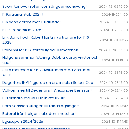
Ström tar över rollen som Ungdomsansvarig!
2024-12-02 10:00
P19:s tränarstab 2024!
2024-11-27 11:00
P16 vann derbyt mot IF Karlstad!
2024-11-26 15:00
P17:s tränarstab 2025!
2024-11-25 12:00
Erik Barrulf och Robert Lantz nya tränare för P16
2024-11-20 08:55
2025!
Storvinst för P16 i första ligacupsmatchen!
2024-11-20 08:00
Helgens sammanfattning: Dubbla derby vinster och
2024-11-18 13:30
cup!
Sista matchen för P17 avslutades med vinst mot
2024-10-23 16:00
AFC!
Degerfors IF P14 gjorde en bra insats i Select Cup!
2024-10-23 13:00
Välkommen till Degerfors IF Alexander Berisson!
2024-10-22 14:00
P13 vinnare av Lux Cup Invite B2011!
2024-10-21 14:00
Liam Karlsson uttagen till Landslagsläger!
2024-10-15 13:42
Referat från helgens akademimatcher!
2024-10-14 12:30
Ligacupen 2024/2025
2024-10-11 14:43