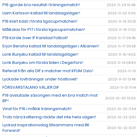
P16 gjorde bra resultat i träningsmatch!
2023-11-24 10:46
Liam Karlsson kallad till landslagsläger!
2023-11-22 11:00
P16 klart bäst i första ligacupmatchen!
2023-11-19 20:19
Målkalas för P17 i första ligacupsmatchen!
2023-11-19 17:02
P19 körde över IF Karlstad Fotboll!
2023-11-17 09:45
Erjon Berisha kallad till landslagsläger i Albanien!
2023-11-17 09:38
Lorik Bunjaku kallad till landslagsläger!
2023-11-15 14:02
Lorik Bunjaku om första tiden i Degerfors!
2023-11-14 08:53
Referat från alla DIF:s matcher mot KFUM Oslo!
2023-11-13
Lyckade lovträningar under höstlovet!
2023-11-01 13:48
FÖRSVARSTALANG VÄLJER DIF
2023-11-01 11:14
P19 avslutade säsongen med en bra match mot
2023-10-30 13:00
BP!
Vinst för P16 i målrik träningsmatch!
2023-10-30 11:34
Trots nära kvittering räckte det inte hela vägen!
2023-10-23 12:51
Lyckad inspirationsdag tillsammans med BK
2023-10-22 13:31
Forward!