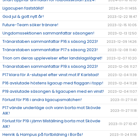
2024-01-18 16:10
Ligacupen fastställd!
2024-01-11 14:55
God jul & gott nytt år!
2023-12-22 18:47
Future-Team söker tränare!
2023-12-15 10:05
Ungdomssektionen sammanfattar säsongen!
2023-12-13 12:50
Tränarstaben sammanfattar P16:s säsong 2023!
2023-12-09 14:26
Tränarstaben sammanfattar P17:s säsong 2023!
2023-12-08 11:40
Trion om deras upplevelser efter landslagslägret!
2023-12-07 10:20
Tränarstaben sammanfattar P19:s säsong 2023!
2023-12-06 11:27
P17 klara för A-slutspel efter vinst mot IF Karlstad!
2023-12-04 11:39
P16 avslutade höstens ligacup med flaggan i topp!
2023-12-04 11:28
P19 avslutade säsongen & ligacupen med en vinst!
2023-12-04 11:07
Förlust för P16 i andra ligacupsmatchen!
2023-11-27 11:41
P17 vände underläge och vann borta mot Skövde
2023-11-27 11:18
AIK!
Förlust för P19 i jämn tillställning borta mot Skövde
2023-11-27 10:47
AIK!
Henrik & Hampus på fortbildning i Borås!
2023-11-24 11:16