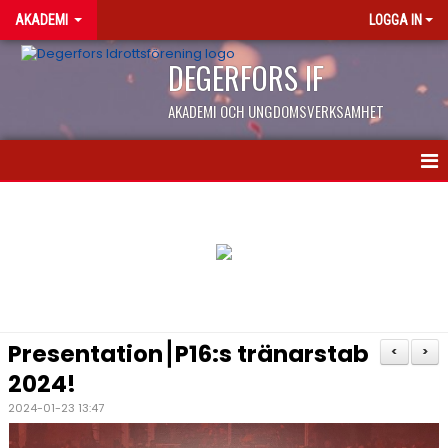
AKADEMI
LOGGA IN
DEGERFORS IF
AKADEMI OCH UNGDOMSVERKSAMHET
NYHETER
KONTAKT
KALENDER
OM AKADEMIN
Presentation⎮P16:s tränarstab
<
>
EN DAG PÅ AKADEMIN
2024!
2024-01-23 13:47
NIU/LIU GYMNASIET