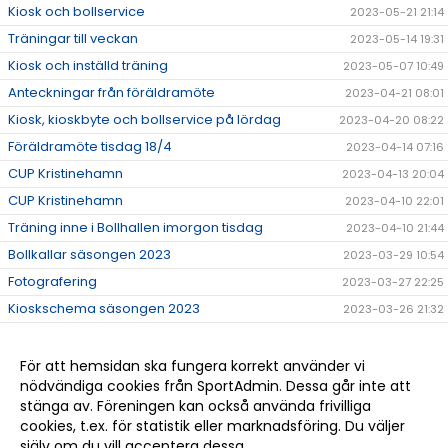
Kiosk och bollservice
2023-05-21 21:14
Träningar till veckan
2023-05-14 19:31
Kiosk och inställd träning
2023-05-07 10:49
Anteckningar från föräldramöte
2023-04-21 08:01
Kiosk, kioskbyte och bollservice på lördag
2023-04-20 08:22
Föräldramöte tisdag 18/4
2023-04-14 07:16
CUP Kristinehamn
2023-04-13 20:04
CUP Kristinehamn
2023-04-10 22:01
Träning inne i Bollhallen imorgon tisdag
2023-04-10 21:44
Bollkallar säsongen 2023
2023-03-29 10:54
Fotografering
2023-03-27 22:25
Kioskschema säsongen 2023
2023-03-26 21:32
Påsklovsträning
2023-03-16 08:48
Ändrad tid för sportlovsträning
2023-02-22 22:55
För att hemsidan ska fungera korrekt använder vi
nödvändiga cookies från SportAdmin. Dessa går inte att
Träning under sportlovet
2023-02-16 19:12
stänga av. Föreningen kan också använda frivilliga
Info
2023-02-07 09:51
cookies, t.ex. för statistik eller marknadsföring. Du väljer
själv om du vill acceptera dessa.