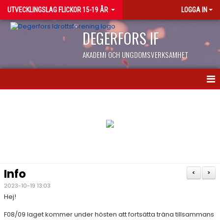
UTVECKLINGSLAG FLICKOR 15-19 ÅR
LOGGA IN
DEGERFORS IF
AKADEMI OCH UNGDOMSVERKSAMHET
HEM
NYHETER
KALENDER
MATCHER
Info
<
>
TRUPPEN
2023-10-19 13:03
Hej!
BILDGALLERI
F08/09 laget kommer under hösten att fortsätta träna tillsammans