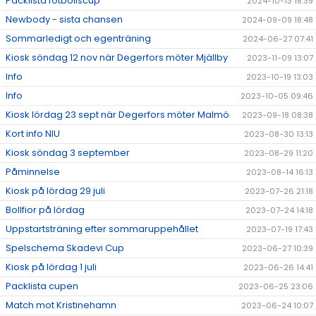
Packlista fotbollscup
2024-10-13 18:39
Newbody - sista chansen
2024-09-09 18:48
Sommarledigt och egenträning
2024-06-27 07:41
Kiosk söndag 12 nov när Degerfors möter Mjällby
2023-11-09 13:07
Info
2023-10-19 13:03
Info
2023-10-05 09:46
Kiosk lördag 23 sept när Degerfors möter Malmö
2023-09-18 08:38
Kort info NIU
2023-08-30 13:13
Kiosk söndag 3 september
2023-08-29 11:20
Påminnelse
2023-08-14 16:13
Kiosk på lördag 29 juli
2023-07-26 21:18
Bollfior på lördag
2023-07-24 14:18
Uppstartsträning efter sommaruppehållet
2023-07-19 17:43
Spelschema Skadevi Cup
2023-06-27 10:39
Kiosk på lördag 1 juli
2023-06-26 14:41
Packlista cupen
2023-06-25 23:06
Match mot Kristinehamn
2023-06-24 10:07