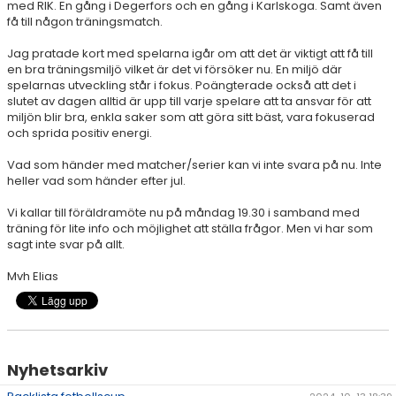
med RIK. En gång i Degerfors och en gång i Karlskoga. Samt även
DOKUMENT
få till någon träningsmatch.
KONTAKT
Jag pratade kort med spelarna igår om att det är viktigt att få till
en bra träningsmiljö vilket är det vi försöker nu. En miljö där
spelarnas utveckling står i fokus. Poängterade också att det i
slutet av dagen alltid är upp till varje spelare att ta ansvar för att
miljön blir bra, enkla saker som att göra sitt bäst, vara fokuserad
och sprida positiv energi.
Vad som händer med matcher/serier kan vi inte svara på nu. Inte
heller vad som händer efter jul.
Vi kallar till föräldramöte nu på måndag 19.30 i samband med
träning för lite info och möjlighet att ställa frågor. Men vi har som
sagt inte svar på allt.
Mvh Elias
Nyhetsarkiv