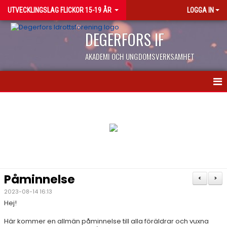
UTVECKLINGSLAG FLICKOR 15-19 ÅR
LOGGA IN
DEGERFORS IF
AKADEMI OCH UNGDOMSVERKSAMHET
HEM
NYHETER
KALENDER
MATCHER
Påminnelse
<
>
TRUPPEN
2023-08-14 16:13
Hej!
BILDGALLERI
Här kommer en allmän påminnelse till alla föräldrar och vuxna