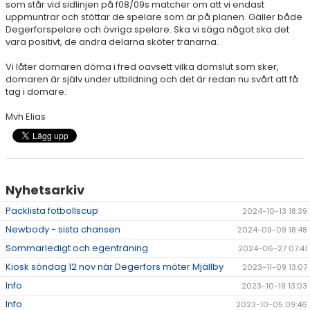
som står vid sidlinjen på f08/09s matcher om att vi endast
DOKUMENT
uppmuntrar och stöttar de spelare som är på planen. Gäller både
Degerforspelare och övriga spelare. Ska vi säga något ska det
KONTAKT
vara positivt, de andra delarna sköter tränarna.
Vi låter domaren döma i fred oavsett vilka domslut som sker,
domaren är själv under utbildning och det är redan nu svårt att få
tag i domare.
Mvh Elias
Nyhetsarkiv
Packlista fotbollscup
2024-10-13 18:39
Newbody - sista chansen
2024-09-09 18:48
Sommarledigt och egenträning
2024-06-27 07:41
Kiosk söndag 12 nov när Degerfors möter Mjällby
2023-11-09 13:07
Info
2023-10-19 13:03
Info
2023-10-05 09:46