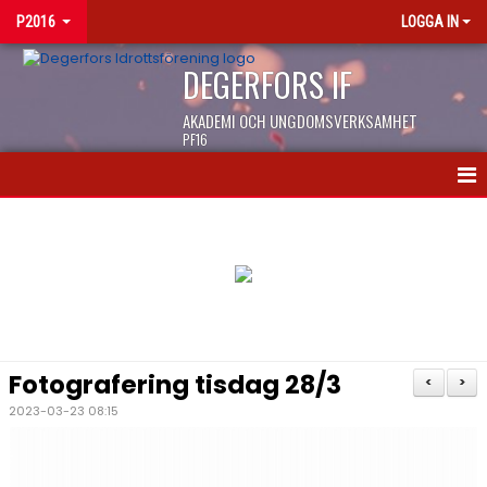
P2016
LOGGA IN
DEGERFORS IF
AKADEMI OCH UNGDOMSVERKSAMHET
PF16
HEM
NYHETER
KALENDER
MATCHER
Fotografering tisdag 28/3
<
>
TRUPPEN
2023-03-23 08:15
BILDGALLERI