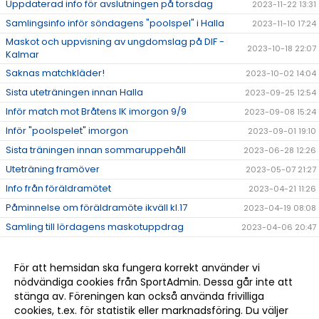
Uppdaterad info för avslutningen på torsdag
2023-11-22 13:31
Samlingsinfo inför söndagens "poolspel" i Halla
2023-11-10 17:24
Maskot och uppvisning av ungdomslag på DIF -
2023-10-18 22:07
Kalmar
Saknas matchkläder!
2023-10-02 14:04
Sista uteträningen innan Halla
2023-09-25 12:54
Inför match mot Bråtens IK imorgon 9/9
2023-09-08 15:24
Inför "poolspelet" imorgon
2023-09-01 19:10
Sista träningen innan sommaruppehåll
2023-06-28 12:26
Uteträning framöver
2023-05-07 21:27
Info från föräldramötet
2023-04-21 11:26
Påminnelse om föräldramöte ikväll kl.17
2023-04-19 08:08
Samling till lördagens maskotuppdrag
2023-04-06 20:47
Maskotar DIF - Halmstad BK 8 april
2023-04-02 10:04
Träningsledigt under påsklovet
2023-03-23 08:35
För att hemsidan ska fungera korrekt använder vi
nödvändiga cookies från SportAdmin. Dessa går inte att
Fotografering tisdag 28/3
2023-03-23 08:15
stänga av. Föreningen kan också använda frivilliga
Godkännande om bild på hemisdan
2023-02-07 12:46
cookies, t.ex. för statistik eller marknadsföring. Du väljer