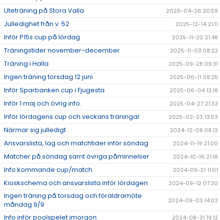
Uteträning på Stora Valla
2026-04-26 20:59
Julledighet från v. 52
2025-12-14 21:11
Inför P15s cup på lördag
2025-11-20 21:48
Träningstider november-december
2025-11-03 08:22
Träning i Halla
2025-09-28 09:31
Ingen träning torsdag 12 juni
2025-06-11 08:25
Inför Sparbanken cup i Fjugesta
2025-06-04 13:18
Inför 1 maj och övrig info.
2025-04-27 21:33
Inför lördagens cup och veckans träningar
2025-02-23 13:03
Närmar sig julledigt
2024-12-09 08:12
Ansvarslista, lag och matchtider inför söndag
2024-11-19 21:00
Matcher på söndag samt övriga påminnelser
2024-10-16 21:18
Info kommande cup/match
2024-09-21 11:01
Kioskschema och ansvarslista inför lördagen
2024-09-12 07:30
Ingen träning på torsdag och föräldramöte
2024-09-03 14:02
måndag 9/9
Info inför poolspelet imorgon
2024-08-31 19:12