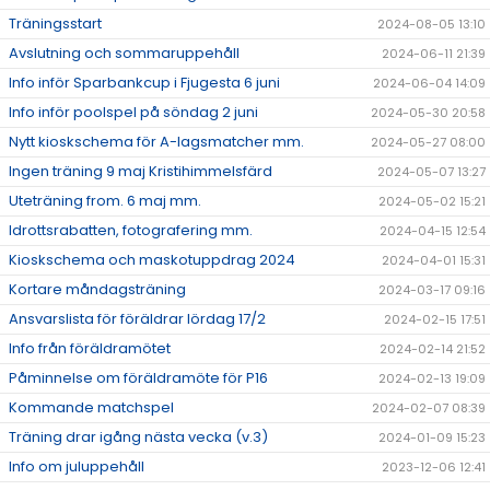
Träningsstart
2024-08-05 13:10
Avslutning och sommaruppehåll
2024-06-11 21:39
Info inför Sparbankcup i Fjugesta 6 juni
2024-06-04 14:09
Info inför poolspel på söndag 2 juni
2024-05-30 20:58
Nytt kioskschema för A-lagsmatcher mm.
2024-05-27 08:00
Ingen träning 9 maj Kristihimmelsfärd
2024-05-07 13:27
Uteträning from. 6 maj mm.
2024-05-02 15:21
Idrottsrabatten, fotografering mm.
2024-04-15 12:54
Kioskschema och maskotuppdrag 2024
2024-04-01 15:31
Kortare måndagsträning
2024-03-17 09:16
Ansvarslista för föräldrar lördag 17/2
2024-02-15 17:51
Info från föräldramötet
2024-02-14 21:52
Påminnelse om föräldramöte för P16
2024-02-13 19:09
Kommande matchspel
2024-02-07 08:39
Träning drar igång nästa vecka (v.3)
2024-01-09 15:23
Info om juluppehåll
2023-12-06 12:41