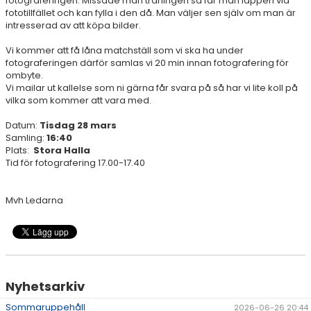
fotograferingen. Missade man träningen så får man lappen vid
fototillfället och kan fylla i den då. Man väljer sen själv om man är
intresserad av att köpa bilder.
Vi kommer att få låna matchställ som vi ska ha under
fotograferingen därför samlas vi 20 min innan fotografering för
ombyte.
Vi mailar ut kallelse som ni gärna får svara på så har vi lite koll på
vilka som kommer att vara med.
Datum:
Tisdag 28 mars
Samling:
16:40
Plats:
Stora Halla
Tid för fotografering 17.00-17.40
Mvh Ledarna
Nyhetsarkiv
Sommaruppehåll
2026-06-26 20:44