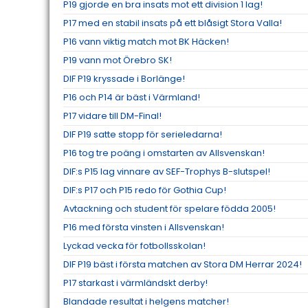
P19 gjorde en bra insats mot ett division 1 lag!
P17 med en stabil insats på ett blåsigt Stora Valla!
P16 vann viktig match mot BK Häcken!
P19 vann mot Örebro SK!
DIF P19 kryssade i Borlänge!
P16 och P14 är bäst i Värmland!
P17 vidare till DM-Final!
DIF P19 satte stopp för serieledarna!
P16 tog tre poäng i omstarten av Allsvenskan!
DIF:s P15 lag vinnare av SEF-Trophys B-slutspel!
DIF:s P17 och P15 redo för Gothia Cup!
Avtackning och student för spelare födda 2005!
P16 med första vinsten i Allsvenskan!
Lyckad vecka för fotbollsskolan!
DIF P19 bäst i första matchen av Stora DM Herrar 2024!
P17 starkast i värmländskt derby!
Blandade resultat i helgens matcher!