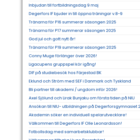
Inbjudan till fortbildningsdag 9 maj
Degerfors IF bjuder in till öppna träningar v.8-9
Tränarna för P16 summerar säsongen 2025
Tränarna för P17 summerar säsongen 2025
God jul och gott nytt år!
Tränarna för P19 summerar säsongen 2025
Conny Muge förlänger över 2026!
Ligacupens gruppspel kör igång!
DIF på studiebesök hos Färjestad BK
Eklund och Ström med SEF i Danmark och Tyskland
Bli partner till akademi / ungdom inför 2026!
Axel Sjölund och Lirak Bunjaku om första tiden på NIU
Ansökan till NIU- utbildningen på Degerforsgymnasiet
Akademin söker en individuell spelarutvecklare!
Välkommen till Degerfors IF Olle Leonardsson!
Fotbollsdag med samarbetsklubbar!