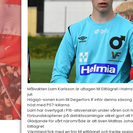
Målvakten Liam Karlsson är uttagen till Elitlägret i Halm
juli.
Högsjö-sonen kom till Degerfors IF inför denna säsong 
höst med P07-killarna.
Liam har övertygat i P16-allsvenskan under våren och
förbundskaptener på distriktssamlingar vilket gjort att h
Glädjande för vårt närområde är att även Mattias Johan
Elitlägret.
Värmland fick med en trio till elitlägret och tredje spel