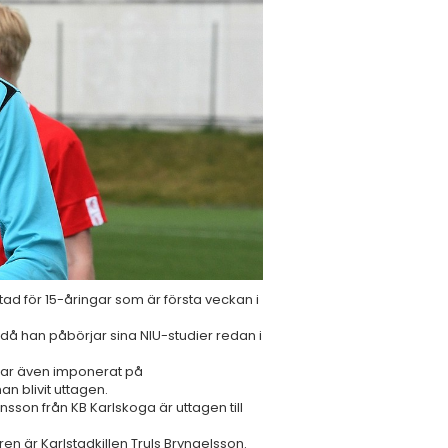
stad för 15-åringar som är första veckan i
då han påbörjar sina NIU-studier redan i
 har även imponerat på
an blivit uttagen.
sson från KB Karlskoga är uttagen till
aren är Karlstadkillen Truls Bryngelsson.