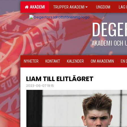
AKADEMI
TRUPPER AKADEMI
UNGDOM
LAG
DEGE
AKADEMI OCH
NYHETER
KONTAKT
KALENDER
OM AKADEMIN
EN 
LIAM TILL ELITLÄGRET
2023-06-07 19:15