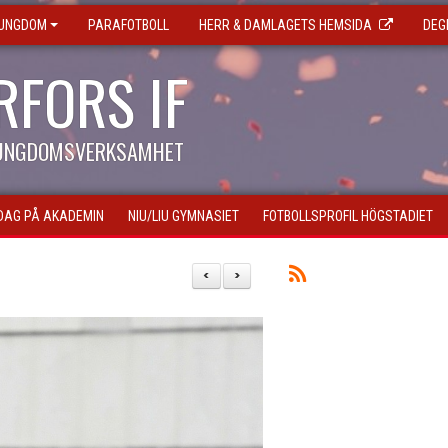
 UNGDOM
PARAFOTBOLL
HERR & DAMLAGETS HEMSIDA
DEG
RFORS IF
 UNGDOMSVERKSAMHET
DAG PÅ AKADEMIN
NIU/LIU GYMNASIET
FOTBOLLSPROFIL HÖGSTADIET
<
>