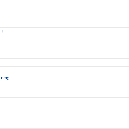
r!
 helg