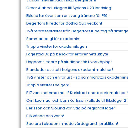
Välkommen tillbaka Hugo Bergström!
Omar Alabed uttagen till Syriens U23 landslag!
Eklund tar över som ansvarig tränare för P19!
Degerfors IF redo för Gothia Cup veckan!
Två representanter från Degerfors IF deltog på riksläge
Sommarledigt för akademin!
Trippla vinster för akademilagen
Färjestad BK på besök för erfarenhetsutbyte!
Ungdomsledare på studiebesök i Norrköping!
Blandade resultat i helgens akademi matcher!
Två vinster och en förlust - så sammafattas akademins
Trippla vinster i helgen!
P17 vann hemma mot IF Karlstad i andra seriematchen!
Cyril Laomadi och Liam Karlsson kallade till Riksläger 2!
Berisson och Sjölund var iväg på regionalt läger!
P16 vände och vann!
Spelare i akademin hade värdegrund i praktiken!