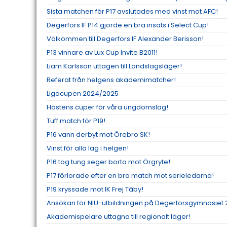
Sista matchen för P17 avslutades med vinst mot AFC!
Degerfors IF P14 gjorde en bra insats i Select Cup!
Välkommen till Degerfors IF Alexander Berisson!
P13 vinnare av Lux Cup Invite B2011!
Liam Karlsson uttagen till Landslagsläger!
Referat från helgens akademimatcher!
Ligacupen 2024/2025
Höstens cuper för våra ungdomslag!
Tuff match för P19!
P16 vann derbyt mot Örebro SK!
Vinst för alla lag i helgen!
P16 tog tung seger borta mot Örgryte!
P17 förlorade efter en bra match mot serieledarna!
P19 kryssade mot IK Frej Täby!
Ansökan för NIU-utbildningen på Degerforsgymnasiet
Akademispelare uttagna till regionalt läger!