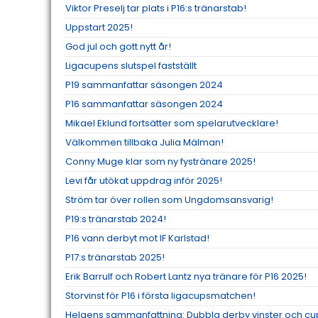
Viktor Preselj tar plats i P16:s tränarstab!
Uppstart 2025!
God jul och gott nytt år!
Ligacupens slutspel fastställt
P19 sammanfattar säsongen 2024
P16 sammanfattar säsongen 2024
Mikael Eklund fortsätter som spelarutvecklare!
Välkommen tillbaka Julia Mälman!
Conny Muge klar som ny fystränare 2025!
Levi får utökat uppdrag inför 2025!
Ström tar över rollen som Ungdomsansvarig!
P19:s tränarstab 2024!
P16 vann derbyt mot IF Karlstad!
P17:s tränarstab 2025!
Erik Barrulf och Robert Lantz nya tränare för P16 2025!
Storvinst för P16 i första ligacupsmatchen!
Helgens sammanfattning: Dubbla derby vinster och cu