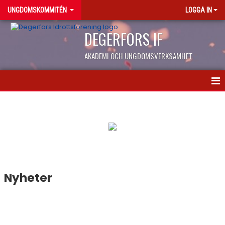
UNGDOMSKOMMITÉN
LOGGA IN
DEGERFORS IF
AKADEMI OCH UNGDOMSVERKSAMHET
NYHETER
KALENDER
MATCHER
BILDGALLERI
Nyheter
DOKUMENT
KONTAKT