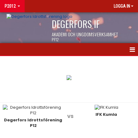
P2012
LOGGA IN
DEGERFORS IF
AKADEMI OCH UNGDOMSVERKSAMHET
PF12
HEM
NYHETER
KALENDER
MATCHER
IFK Kumla
TRUPPEN
vs
Degerfors Idrottsförening
P12
BILDGALLERI