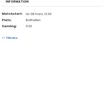
INFORMATION
DOKUMENT
KONTAKT
Matchstart:
lör 08 mars, 12:00
Plats:
Bollhallen
Samling:
11:00
<< Tillbaka