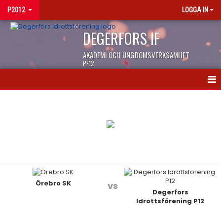
P2012
LOGGA IN
DEGERFORS IF
AKADEMI OCH UNGDOMSVERKSAMHET
PF12
HEM
NYHETER
KALENDER
MATCHER
Örebro SK
TRUPPEN
vs
Degerfors
Idrottsförening P12
BILDGALLERI