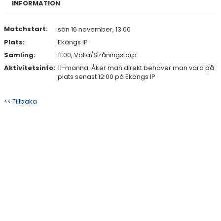
INFORMATION
DOKUMENT
KONTAKT
Matchstart:
sön 16 november, 13:00
Plats:
Ekängs IP
Samling:
11:00, Valla/Stråningstorp
Aktivitetsinfo:
11-manna. Åker man direkt behöver man vara på
plats senast 12:00 på Ekängs IP
<< Tillbaka