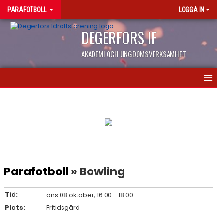
PARAFOTBOLL
LOGGA IN
DEGERFORS IF
AKADEMI OCH UNGDOMSVERKSAMHET
HEM
NYHETER
KALENDER
MATCHER
Parafotboll
» Bowling
TRUPPEN
Tid:
ons 08 oktober, 16:00 - 18:00
TRÄNINGSKLÄDER
Plats:
Fritidsgård