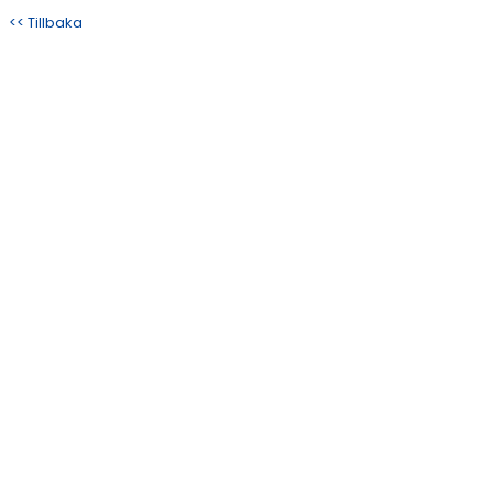
BILDGALLERI
<< Tillbaka
DOKUMENT
KONTAKT