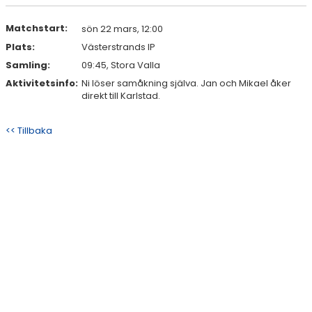
DOKUMENT
Matchstart:
sön 22 mars, 12:00
KONTAKT
Plats:
Västerstrands IP
Samling:
09:45, Stora Valla
Aktivitetsinfo:
Ni löser samåkning själva. Jan och Mikael åker
direkt till Karlstad.
<< Tillbaka