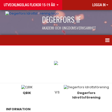
UTVECKLINGSLAG FLICKOR 15-19 ÅR
LOGGA IN
DEGERFORS IF
AKADEMI OCH UNGDOMSVERKSAMHET
HEM
NYHETER
KALENDER
MATCHER
vs
QBIK
Degerfors
TRUPPEN
Idrottsförening
BILDGALLERI
INFORMATION