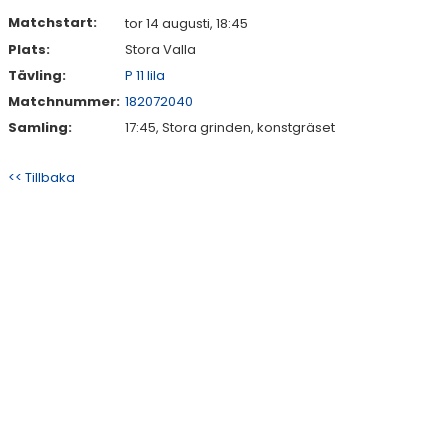
DOKUMENT
Matchstart:
tor 14 augusti, 18:45
Plats:
Stora Valla
KONTAKT
Tävling:
P 11 lila
Matchnummer:
182072040
Samling:
17:45, Stora grinden, konstgräset
<< Tillbaka