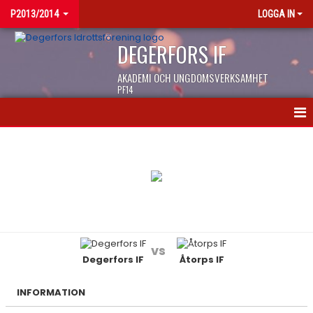
P2013/2014
LOGGA IN
DEGERFORS IF
AKADEMI OCH UNGDOMSVERKSAMHET
PF14
HEM
NYHETER
KALENDER
MATCHER
vs
Degerfors IF
Åtorps IF
TRUPPEN
BILDGALLERI
INFORMATION