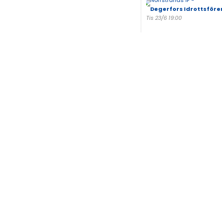
Norrstrands IF -
Degerfors Idrottsföre
Tis 23/6 19:00