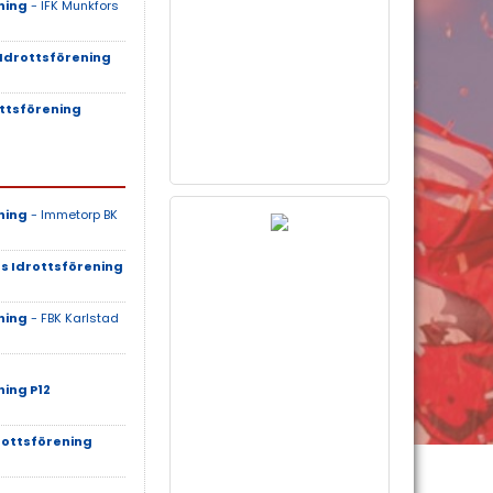
ning
- IFK Munkfors
Idrottsförening
ttsförening
ning
- Immetorp BK
s Idrottsförening
ning
- FBK Karlstad
ing P12
rottsförening