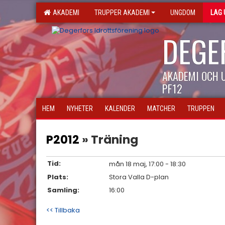
AKADEMI
TRUPPER AKADEMI
UNGDOM
LAG
DEGE
AKADEMI OCH
PF12
HEM
NYHETER
KALENDER
MATCHER
TRUPPEN
P2012
» Träning
Tid:
mån 18 maj, 17:00 - 18:30
Plats:
Stora Valla D-plan
Samling:
16:00
<< Tillbaka