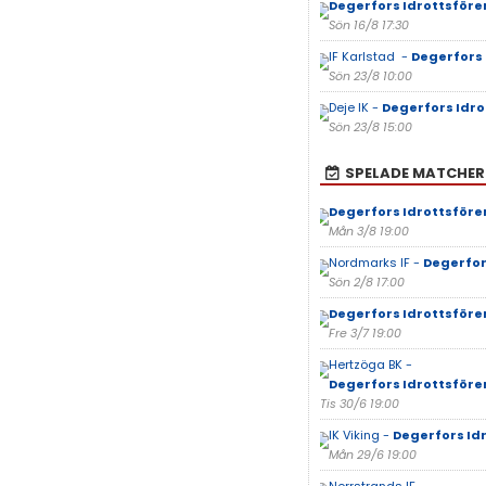
Degerfors Idrottsföre
Sön 16/8 17:30
IF Karlstad -
Degerfors 
Sön 23/8 10:00
Deje IK -
Degerfors Idro
Sön 23/8 15:00
SPELADE MATCHER
Degerfors Idrottsföre
Mån 3/8 19:00
Nordmarks IF -
Degerfor
Sön 2/8 17:00
Degerfors Idrottsföre
Fre 3/7 19:00
Hertzöga BK -
Degerfors Idrottsfören
Tis 30/6 19:00
IK Viking -
Degerfors Id
Mån 29/6 19:00