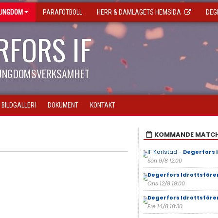
 UNGDOM
PARAFOTBOLL
HERR & DAMLAGETS HEMSIDA
DEG
RFORS IF
 UNGDOMSVERKSAMHET
BILDGALLERI
DOKUMENT
KONTAKT
KOMMANDE MATC
IF Karlstad -
Degerfors 
Sön 9/8 12:00
Degerfors Idrottsföre
Ons 12/8 19:00
Degerfors Idrottsföre
Fre 14/8 18:30