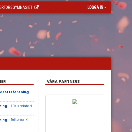
ERFORSGYMNASIET
LOGGA IN
HER
VÅRA PARTNERS
Idrottsförening
ning
- FBK Karlstad
ning
- Råtorps IK