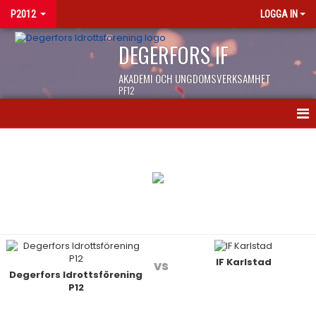
P2012
LOGGA IN
DEGERFORS IF
AKADEMI OCH UNGDOMSVERKSAMHET
PF12
HEM
NYHETER
KALENDER
MATCHER
IF Karlstad
TRUPPEN
vs
Degerfors Idrottsförening
P12
BILDGALLERI