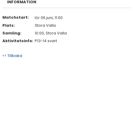
INFORMATION
DOKUMENT
KONTAKT
Matchstart:
lör 06 juni, 11:00
Plats:
Stora Valla
Samling:
10:00, Stora Valla
Aktivitetsinfo:
P13-14 svart
<< Tillbaka