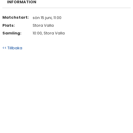
INFORMATION
DOKUMENT
KONTAKT
Matchstart:
sön 15 juni, 11:00
Plats:
Stora Valla
Samling:
10:00, Stora Valla
<< Tillbaka