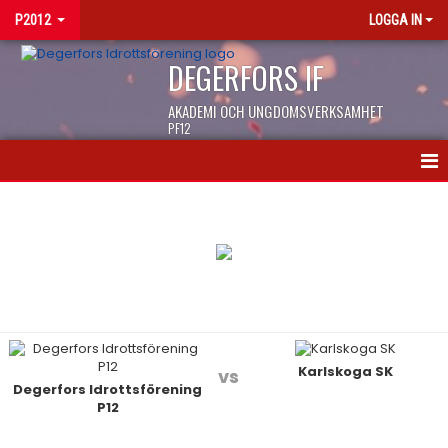
P2012
LOGGA IN
DEGERFORS IF
AKADEMI OCH UNGDOMSVERKSAMHET
PF12
HEM
NYHETER
KALENDER
MATCHER
Karlskoga SK
TRUPPEN
vs
Degerfors Idrottsförening
P12
BILDGALLERI